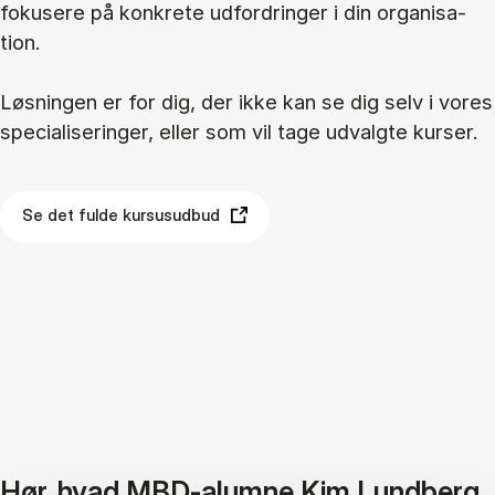
fo­ku­se­re på kon­kre­te ud­for­drin­ger i din or­ga­ni­sa­
tion.
Løs­nin­gen er for dig, der ikke kan se dig selv i vo­res
spe­ci­a­li­se­rin­ger, el­ler som vil tage ud­valg­te kur­ser.
Se det fulde kursusudbud
Hør, hvad MBD-alumne Kim Lundberg