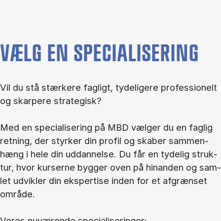
VÆLG EN SPECIALISERING
Vil du stå stær­ke­re fag­ligt, ty­de­li­ge­re pro­fes­sio­nelt
og skar­pe­re stra­te­gisk?
Med en spe­ci­a­li­se­ring på MBD væl­ger du en fag­lig
ret­ning, der styr­ker din pro­fil og ska­ber sam­men­
hæng i hele din ud­dan­nel­se. Du får en ty­de­lig struk­
tur, hvor kur­ser­ne byg­ger oven på hin­an­den og sam­
let ud­vik­ler din eks­per­ti­se in­den for et af­græn­set
om­rå­de.
Vo­res nu­væ­ren­de spe­ci­a­li­se­rin­ger: