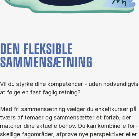
DEN FLEKSIBLE
SAMMENSÆTNING
Vil du styr­ke dine kom­pe­ten­cer - uden nød­ven­dig­vis
at føl­ge en fast fag­lig ret­ning?
Med fri sam­men­sæt­ning væl­ger du en­kelt­kur­ser på
tværs af te­ma­er og sam­men­sæt­ter et for­løb, der
mat­cher dine ak­tu­el­le be­hov. Du kan kom­bi­ne­re for­
skel­li­ge fag­om­rå­der, af­prø­ve nye per­spek­ti­ver el­ler