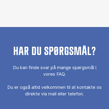
HAR DU SPØRGSMÅL?
Du kan finde svar på mange spørgsmål i
vores FAQ.
Du er også al­tid vel­kom­men til at kon­tak­te os
di­rek­te via mail el­ler te­le­fon.