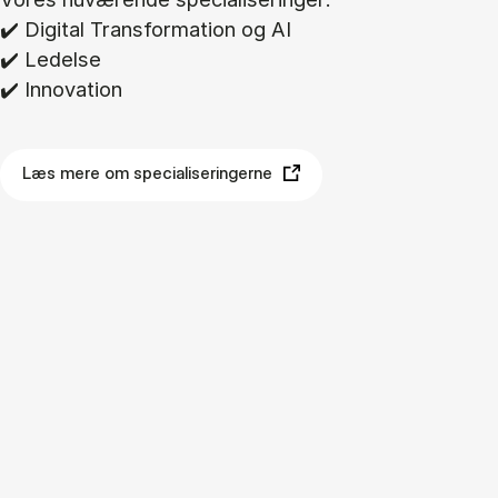
✔️ Di­gi­tal Trans­for­ma­tion og AI
✔️ Le­del­se
✔️ In­nova­tion
Læs mere om specialiseringerne