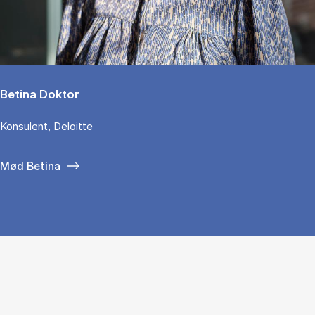
Betina Doktor
Konsulent, Deloitte
Mød Betina