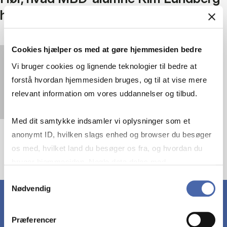
har fået ud af uddannelsen
Cookies hjælper os med at gøre hjemmesiden bedre
You must
accept statistics cookies
to view this
Vi bruger cookies og lignende teknologier til bedre at
video.
forstå hvordan hjemmesiden bruges, og til at vise mere
relevant information om vores uddannelser og tilbud.
Med dit samtykke indsamler vi oplysninger som et
anonymt ID, hvilken slags enhed og browser du besøger
os med, hvilket land du besøger os fra, og hvordan du
bruger hjemmesiden. Nogle data deles med
tredjepartsværktøjer, som vi bruger til statistik og
Samtykkevalg
Nødvendig
markedsføring. Du bestemmer selv - og kan altid trække
dit samtykke tilbage via knappen nederst til højre.
Præferencer