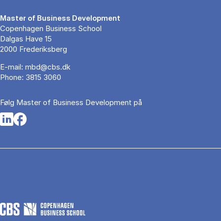
Master of Business Development
Copenhagen Business School
Dalgas Have 15
2000 Frederiksberg
E-mail:
mbd@cbs.dk
Phone:
3815 3060
Følg Master of Business Development på
Opens in a new tab
Opens in a new tab