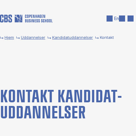
Gå til hovedindhold
Søg
Men
En
Hjem
Uddannelser
Kandidatuddannelser
Kontakt
KON­TAKT KANDIDAT­
UDDANNELSER