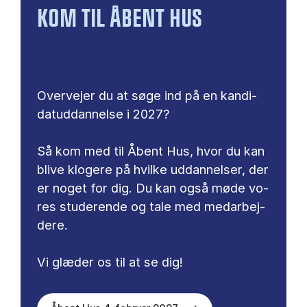
KOM TIL ÅBENT HUS
Over­ve­jer du at søge ind på en kan­di­
da­tud­dan­nel­se i 2027?
Så kom med til Åbent Hus, hvor du kan
bli­ve klo­ge­re på hvil­ke ud­dan­nel­ser, der
er no­get for dig. Du kan også møde vo­
res stu­de­ren­de og tale med me­d­ar­bej­
de­re.
Vi glæ­der os til at se dig!