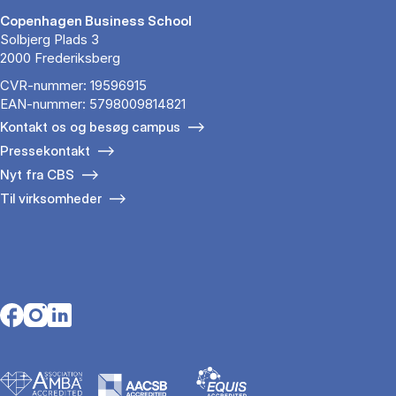
Copenhagen Business School
Solbjerg Plads 3
2000 Frederiksberg
CVR-nummer: 19596915
EAN-nummer: 5798009814821
Kontakt os og besøg campus
Pressekontakt
Nyt fra CBS
Til virksomheder
Opens in a new tab
Opens in a new tab
Opens in a new tab