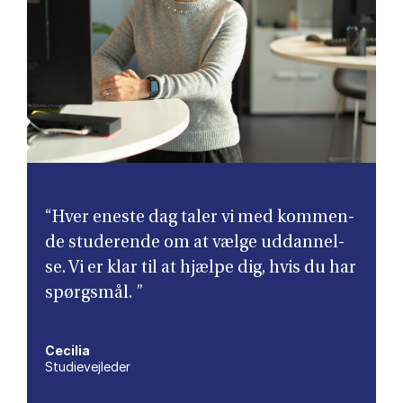
“Hver ene­ste dag ta­ler vi med kom­men­
de stu­de­ren­de om at væl­ge ud­dan­nel­
se. Vi er klar til at hjæl­pe dig, hvis du har
spørgs­mål. ”
Ce­ci­lia
Stu­di­e­vej­le­der