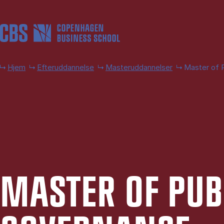
Gå til hovedindhold
Hjem
Efteruddannelse
Masteruddannelser
Master of 
MA­STER OF PU­B