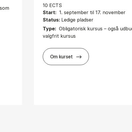
10 ECTS
t som
Start:
1. september til 17. november
Status:
Ledige pladser
Type:
Obligatorisk kursus – også udb
valgfrit kursus
Om kurset
about