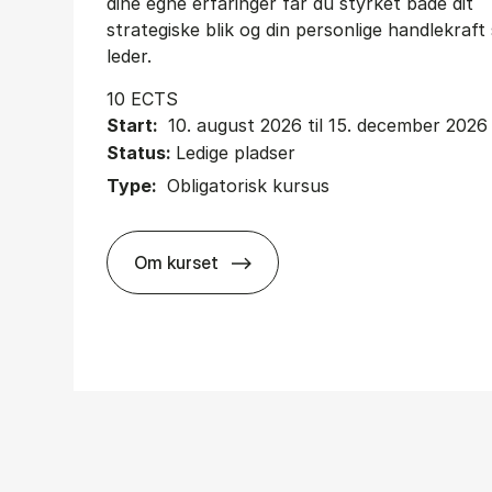
dine egne erfaringer får du styrket både dit
strategiske blik og din personlige handlekraf
leder.
10 ECTS
Start:
10. august 2026 til 15. december 2026
Status:
Ledige pladser
Type:
Obligatorisk kursus
Om kurset
about