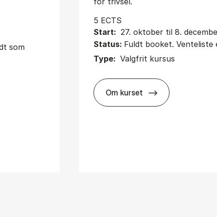
for trivsel.
5 ECTS
Start:
27. oktober til 8. decemb
Status:
Fuldt booket. Venteliste 
udt som
Type:
Valgfrit kursus
Om kurset
about