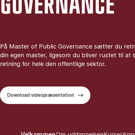
GOVER­NAN­CE
På Master of Public Governance sætter du retn
din egen master, ligesom du bliver rustet til at
retning for hele den offentlige sektor.
Download videopræsentation
Show panel
Show panel
Show pane
Sho
Velkommen
Om uddannelsen
Kurser
Ans
Tablist controls