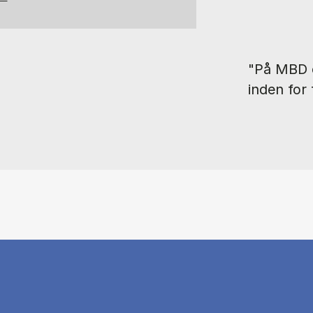
"På MBD e
inden for 