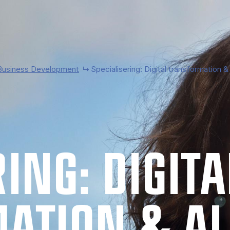
Business Development
Specialisering: Di­gi­tal trans­for­ma­tion &
­RING: DI­GI­T
A­TION & AI