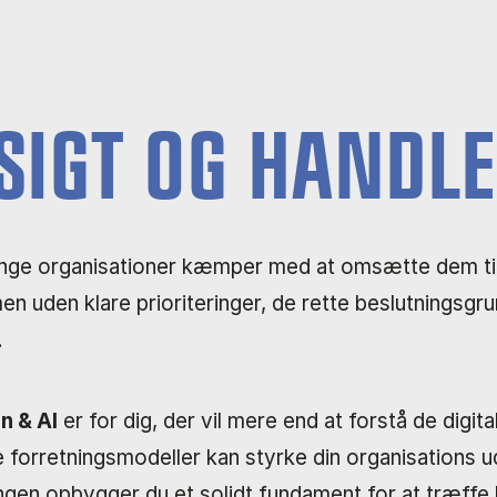
DSIGT OG HANDL
ange organisationer kæmper med at omsætte dem til 
men uden klare prioriteringer, de rette beslutningsgr
.
n & AI
er for dig, der vil mere end at forstå de digit
e forretningsmodeller kan styrke din organisations u
ingen opbygger du et solidt fundament for at træffe 