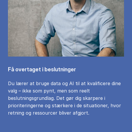
Få overtaget i beslutninger
Du lærer at bruge data og AI til at kvalificere dine
valg – ikke som pynt, men som reelt
beslutningsgrundlag. Det gør dig skarpere i
prioriteringerne og stærkere i de situationer, hvor
retning og ressourcer bliver afgjort.