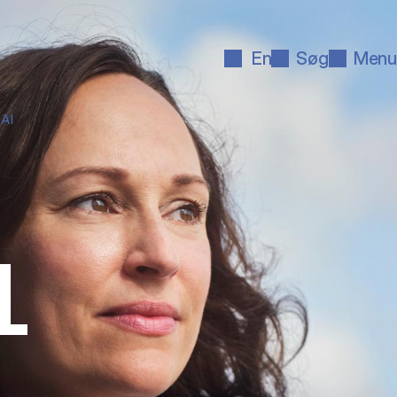
En
Søg
Menu
 AI
AL