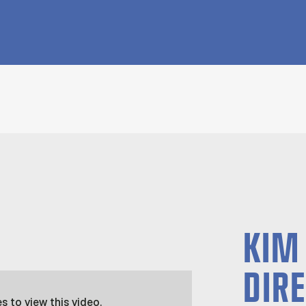
KIM
DIRE
es
to view this video.