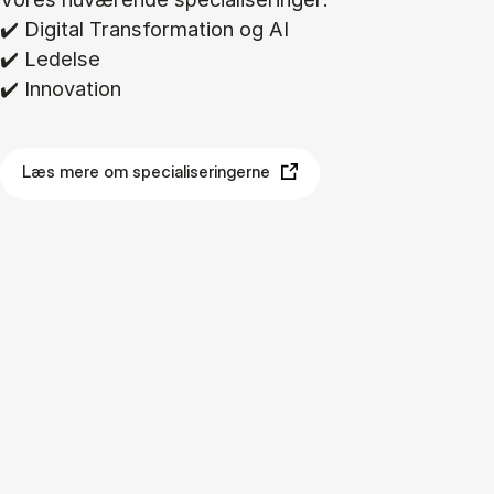
✔️ Di­gi­tal Trans­for­ma­tion og AI
✔️ Le­del­se
✔️ In­nova­tion
Læs mere om specialiseringerne