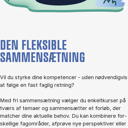
DEN FLEKSIBLE
SAMMENSÆTNING
Vil du styr­ke dine kom­pe­ten­cer - uden nød­ven­dig­vis
at føl­ge en fast fag­lig ret­ning?
Med fri sam­men­sæt­ning væl­ger du en­kelt­kur­ser på
tværs af te­ma­er og sam­men­sæt­ter et for­løb, der
mat­cher dine ak­tu­el­le be­hov. Du kan kom­bi­ne­re for­
skel­li­ge fag­om­rå­der, af­prø­ve nye per­spek­ti­ver el­ler