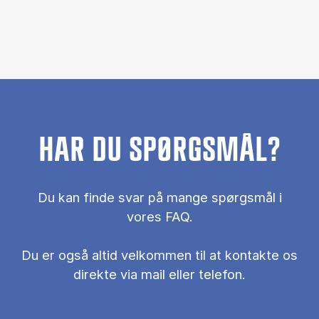
HAR DU SPØRGSMÅL?
Du kan finde svar på mange spørgsmål i
vores FAQ.
Du er også al­tid vel­kom­men til at kon­tak­te os
di­rek­te via mail el­ler te­le­fon.