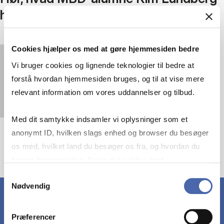
har fået ud af uddannelsen
Cookies hjælper os med at gøre hjemmesiden bedre
You must
accept statistics cookies
to view this
Vi bruger cookies og lignende teknologier til bedre at
video.
forstå hvordan hjemmesiden bruges, og til at vise mere
relevant information om vores uddannelser og tilbud.
Med dit samtykke indsamler vi oplysninger som et
anonymt ID, hvilken slags enhed og browser du besøger
os med, hvilket land du besøger os fra, og hvordan du
bruger hjemmesiden. Nogle data deles med
tredjepartsværktøjer, som vi bruger til statistik og
Samtykkevalg
Nødvendig
markedsføring. Du bestemmer selv - og kan altid trække
dit samtykke tilbage via knappen nederst til højre.
Præferencer