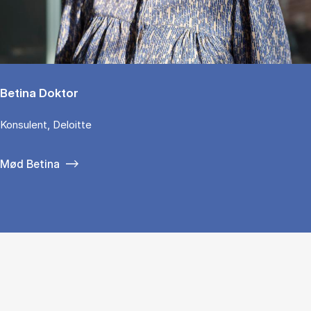
Betina Doktor
Konsulent, Deloitte
Mød Betina