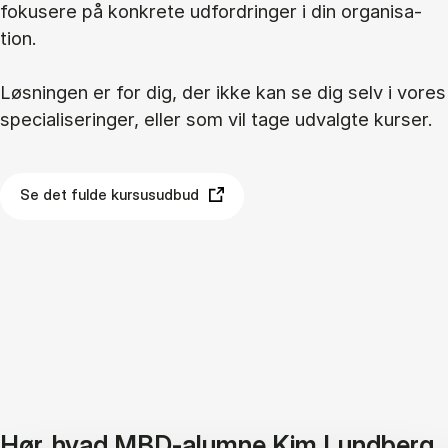
fo­ku­se­re på kon­kre­te ud­for­drin­ger i din or­ga­ni­sa­
tion.
Løs­nin­gen er for dig, der ikke kan se dig selv i vo­res
spe­ci­a­li­se­rin­ger, el­ler som vil tage ud­valg­te kur­ser.
Se det fulde kursusudbud
Hør, hvad MBD-alumne Kim Lundberg