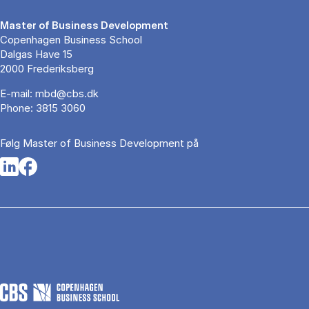
Master of Business Development
Copenhagen Business School
Dalgas Have 15
2000 Frederiksberg
E-mail:
mbd@cbs.dk
Phone:
3815 3060
Følg Master of Business Development på
Opens in a new tab
Opens in a new tab