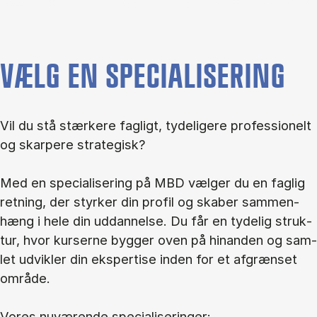
VÆLG EN SPECIALISERING
Vil du stå stær­ke­re fag­ligt, ty­de­li­ge­re pro­fes­sio­nelt
og skar­pe­re stra­te­gisk?
Med en spe­ci­a­li­se­ring på MBD væl­ger du en fag­lig
ret­ning, der styr­ker din pro­fil og ska­ber sam­men­
hæng i hele din ud­dan­nel­se. Du får en ty­de­lig struk­
tur, hvor kur­ser­ne byg­ger oven på hin­an­den og sam­
let ud­vik­ler din eks­per­ti­se in­den for et af­græn­set
om­rå­de.
Vo­res nu­væ­ren­de spe­ci­a­li­se­rin­ger: