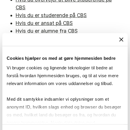
CBS
Hvis du er studerende på CBS
Hvis du er ansat på CBS
Hvis du er alumne fra CBS
Hvis du er mentor i CBS Mentoring
Programme
Hvis du er mentee i CBS Mentoring
Cookies hjælper os med at gøre hjemmesiden bedre
Programme
Vi bruger cookies og lignende teknologier til bedre at
Hvis du indberetter overtrædelser til
forstå hvordan hjemmesiden bruges, og til at vise mere
whistleblowerordningen
relevant information om vores uddannelser og tilbud.
Hvis du besøger vores hjemmeside:
Med dit samtykke indsamler vi oplysninger som et
anonymt ID, hvilken slags enhed og browser du besøger
Cookiepolitik
os med, hvilket land du besøger os fra, og hvordan du
Privatlivspolitik
bruger hjemmesiden. Nogle data deles med