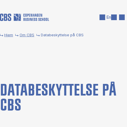
Gå til hovedindhold
Søg
Men
En
Hjem
Om CBS
Databeskyttelse på CBS
DA­TA­BE­SKYT­TEL­SE PÅ
CBS