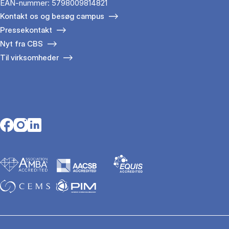
EAN-nummer: 5798009814821
Kontakt os og besøg campus
Pressekontakt
Nyt fra CBS
Til virksomheder
Opens in a new tab
Opens in a new tab
Opens in a new tab