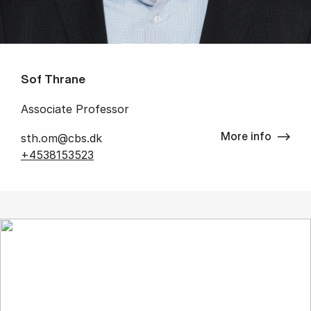
Sof Thrane
Associate Professor
More info
sth.om@cbs.dk
+4538153523