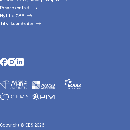
Pressekontakt
Nyt fra CBS
Til virksomheder
Opens in a new tab
Opens in a new tab
Opens in a new tab
Copyright © CBS 2026