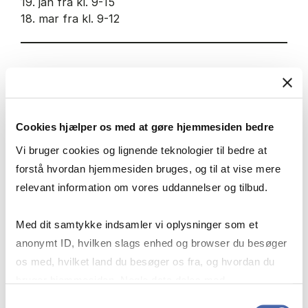
19. jan fra kl. 9-15
18. mar fra kl. 9-12
Aflevering:
18. maj
Cookies hjælper os med at gøre hjemmesiden bedre
Vi bruger cookies og lignende teknologier til bedre at
Mundtlig forsvar:
forstå hvordan hjemmesiden bruges, og til at vise mere
Uge 22
relevant information om vores uddannelser og tilbud.
Med dit samtykke indsamler vi oplysninger som et
Sted:
anonymt ID, hvilken slags enhed og browser du besøger
Dalgas have 15, 2000 FRB
os med, hvilket land du besøger os fra, og hvordan du
bruger hjemmesiden. Nogle data deles med
tredjepartsværktøjer, som vi bruger til statistik og
Samtykkevalg