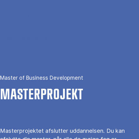
Gå til hovedindhold
Søg
Men
En
Hjem
Masterprojekt
Master of Business Development
MA­STER­PRO­JEKT
Masterprojektet afslutter uddannelsen. Du kan