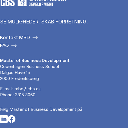
DEVELOPMENT
SE MULIGHEDER. SKAB FORRETNING.
Kontakt MBD
FAQ
Master of Business Development
Copenhagen Business School
Dalgas Have 15
2000 Frederiksberg
E-mail:
mbd@cbs.dk
Phone:
3815 3060
Følg Master of Business Development på
Opens in a new tab
Opens in a new tab