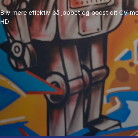
Bliv mere effektiv på jobbet og boost dit CV me
HD