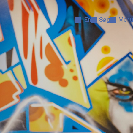
En
Søg
Menu