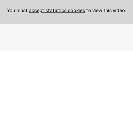
You must
accept statistics cookies
to view this video.