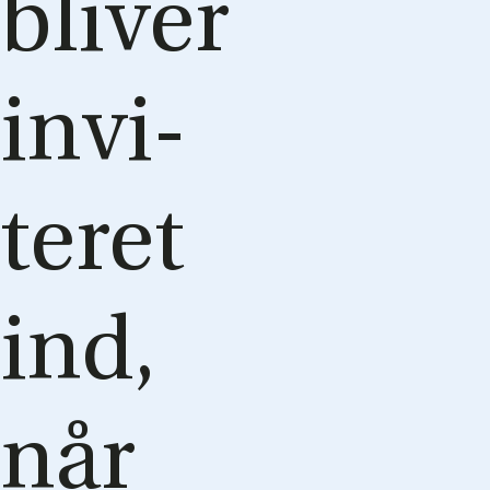
bli­ver
in­vi­
te­ret
ind,
når