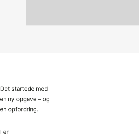
Det startede med
en ny opgave – og
en opfordring.
I en