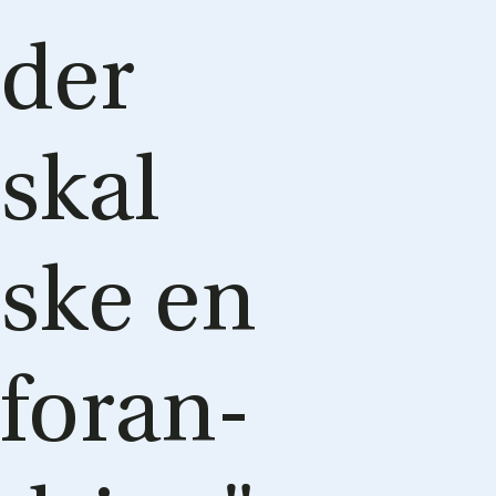
der
skal
ske en
for­an­