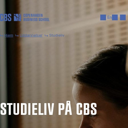
Gå til hovedindhold
Søg
Men
En
Hjem
Uddannelser
Studieliv
STU­DI­E­LIV PÅ CBS