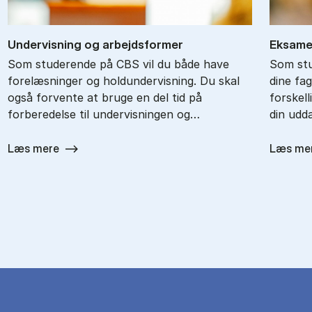
Un­der­vis­ning og ar­bejds­for­mer
Ek­sa­m
Som studerende på CBS vil du både have
Som stu
forelæsninger og holdundervisning. Du skal
dine fa
også forvente at bruge en del tid på
forskel
forberedelse til undervisningen og…
din udd
Læs mere
Læs me