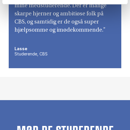
mine medstu­de­ren­de. Der er man­ge
skar­pe hjer­ner og am­bi­tiø­se folk på
CBS, og sam­ti­dig er de også su­per
hjælp­som­me og imø­de­kom­men­de.”
Lasse
Studerende, CBS