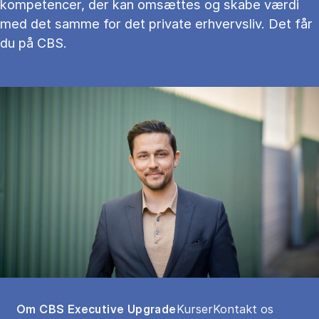
kompetencer, der kan omsættes og skabe værdi
med det samme for det private erhvervsliv. Det får
du på CBS.
Tablist controls
Show panel
Show panel
Show panel
Om CBS Executive Upgrade
Kurser
Kontakt os