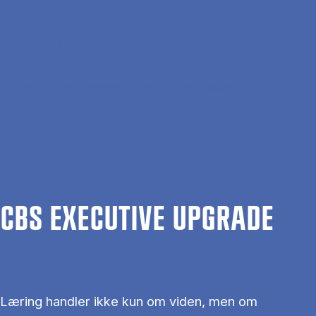
Gå til hovedindhold
Søg
Men
En
Hjem
Efteruddannelse
CBS Executive Upgrade
CBS EXECU­TI­VE UPGRADE
Læring handler ikke kun om viden, men om