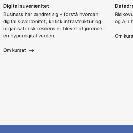
Di­gi­tal su­veræ­ni­tet
Da­ta­d
Business har ændret sig – forstå hvordan
Risikov
digital suverænitet, kritisk infrastruktur og
og AI i
organisatorisk resiliens er blevet afgørende i
en hyperdigital verden.
Om kurs
Om kurset