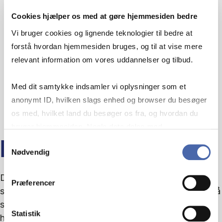
Cookies hjælper os med at gøre hjemmesiden bedre
Vi bruger cookies og lignende teknologier til bedre at
forstå hvordan hjemmesiden bruges, og til at vise mere
relevant information om vores uddannelser og tilbud.
Med dit samtykke indsamler vi oplysninger som et
anonymt ID, hvilken slags enhed og browser du besøger
os med, hvilket land du besøger os fra, og hvordan du
bruger hjemmesiden. Nogle data deles med
tredjepartsværktøjer, som vi bruger til statistik og
Samtykkevalg
DIGITAL HANDLEKRAFT
Nødvendig
markedsføring. Du bestemmer selv - og kan altid trække
dit samtykke tilbage via knappen nederst til højre.
Digitaliseringen accelererer - men retningen er
Præferencer
sjældent klar. Det digitale tema er for dig, der vil stå
stærkere i kompleksiteten og omsætte indsigt til
Statistik
handlekraft.