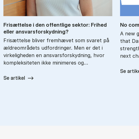
Fri­sæt­tel­se i den of­fent­li­ge sek­tor: Fri­hed
No com­
el­ler an­svars­for­skyd­ning?
A new g
Frisættelse bliver fremhævet som svaret på
that Da
ældreområdets udfordringer. Men er det i
strength
virkeligheden en ansvarsforskydning, hvor
next cha
kompleksiteten ikke minimeres og…
Se artik
Se artikel