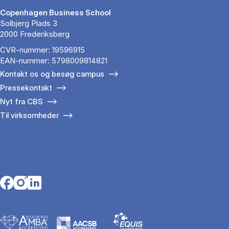
Copenhagen Business School
Solbjerg Plads 3
2000 Frederiksberg
CVR-nummer: 19596915
EAN-nummer: 5798009814821
Kontakt os og besøg campus
Pressekontakt
Nyt fra CBS
Til virksomheder
Opens in a new tab
Opens in a new tab
Opens in a new tab