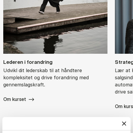
Le­de­ren i for­an­dring
Stra­te­
Udvikl dit lederskab til at håndtere
Lær at 
kompleksitet og drive forandring med
salgsin
gennemslagskraft.
automati
drive sa
Om kurset
Om kurs