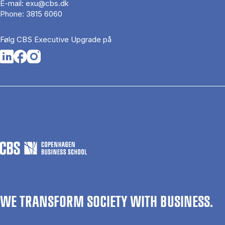
E-mail:
exu@cbs.dk
Phone:
3815 6060
Følg CBS Executive Upgrade på
Opens in a new tab
Opens in a new tab
Opens in a new tab
WE TRANSFORM SOCIETY WITH BUSINESS.