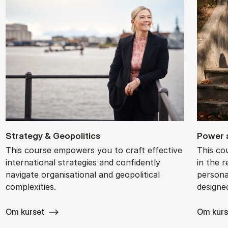
Strategy & Geo­pol­it­ics
Power a
This course empowers you to craft effective
This co
international strategies and confidently
in the r
navigate organisational and geopolitical
personal
complexities.
designe
Om kurset
Om kurs