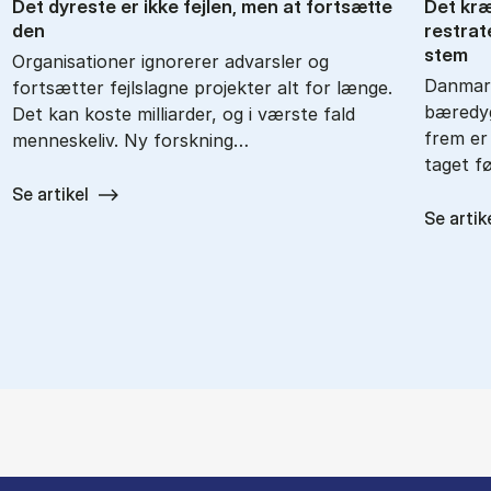
Det dy­re­ste er ikke fejl­en, men at fort­sæt­te
Det kræ­
den
re­stra­t
stem
Organisationer ignorerer advarsler og
Danmark
fortsætter fejlslagne projekter alt for længe.
bæredyg
Det kan koste milliarder, og i værste fald
frem er 
menneskeliv. Ny forskning…
taget f
Se artikel
Se artik