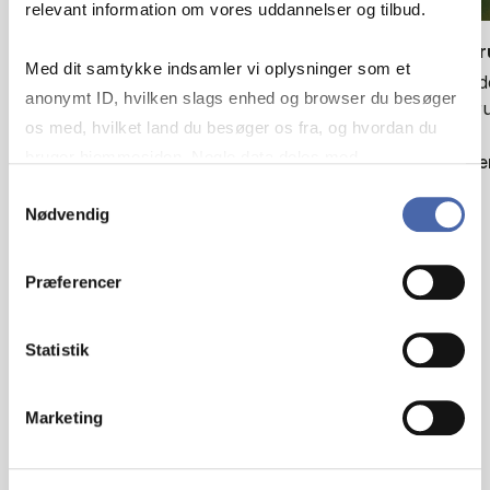
relevant information om vores uddannelser og tilbud.
Vel­kom­men til HD på CBS
Master
Med dit samtykke indsamler vi oplysninger som et
Der er åbent for tilmelding til ledige pladser.
En verd
anonymt ID, hvilken slags enhed og browser du besøger
masteru
os med, hvilket land du besøger os fra, og hvordan du
Læs mere
bruger hjemmesiden. Nogle data deles med
Læs me
tredjepartsværktøjer, som vi bruger til statistik og
Samtykkevalg
Nødvendig
markedsføring. Du bestemmer selv - og kan altid trække
dit samtykke tilbage via knappen nederst til højre.
Præferencer
Statistik
Marketing