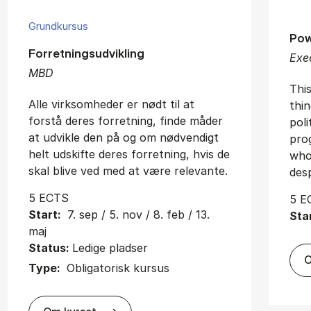
Grundkursus
Pow
Forretningsudvikling
Exe
MBD
Thi
Alle virksomheder er nødt til at
thi
forstå deres forretning, finde måder
poli
at udvikle den på og om nødvendigt
prog
helt udskifte deres forretning, hvis de
who
skal blive ved med at være relevante.
desp
5 ECTS
5 E
Start:
7. sep / 5. nov / 8. feb / 13.
Sta
maj
Status:
Ledige pladser
O
Type:
Obligatorisk kursus