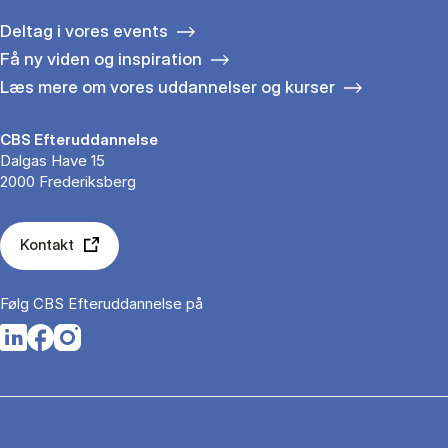
Deltag i vores events
Få ny viden og inspiration
Læs mere om vores uddannelser og kurser
CBS Efteruddannelse
Dalgas Have 15
2000 Frederiksberg
Kontakt
Følg CBS Efteruddannelse på
Opens in a new tab
Opens in a new tab
Opens in a new tab