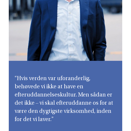
“Hvis verden var uforanderlig,
behøvede vi ikke at have en
efteruddannelseskultur. Men sådan er
det ikke – vi skal efteruddanne os for at
være den dygtigste virksomhed, inden
for det vi laver.”