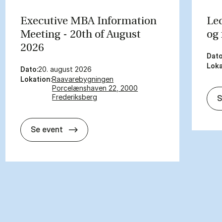
Ex­ec­ut­ive MBA In­form­a­tion
Le­
Meet­ing - 20th of Au­gust
og f
2026
Dato
Loka
Dato:
20. august 2026
Lokation:
Raavarebygningen
Porcelænshaven 22, 2000
Frederiksberg
S
Ex­ec­ut­ive MBA In­form­a­tion Meet­ing 
Se event