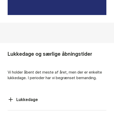
Lukkedage og særlige åbningstider
Vi hol­der åbent det meste af året, men der er enkelte
luk­kedage. I pe­ri­o­der har vi be­græn­set be­man­ding.
Lukkedage