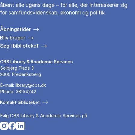
åbent alle ugens dage – for alle, der interesserer sig
for samfundsvidenskab, økonomi og politik.
Åbningstider
Bliv bruger
Søg i biblioteket
CBS Library & Academic Services
Solbjerg Plads 3
2000 Frederiksberg
E-mail:
library@cbs.dk
Phone:
38154242
Kontakt biblioteket
Følg CBS Library & Academic Services på
Opens in a new tab
Opens in a new tab
Opens in a new tab