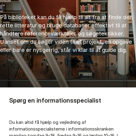
På biblioteket kan du få hjælp til alt fra at finde den
rette litteratur og bruge databaser effektivt til at
håndtere referenceværktøjer og søgeteknikker.
Uanset om du søger viden til et projekt, en opgave
eller bare er nysgerrig, står vi klar til at guide dig.
Spørg en informationsspecialist
Du kan altid få hjælp og vejledning af
informationsspecialisterne i informationsskranken
mandag-torsdag 9-18, fredag 9-16 og lørdag 10-16. I