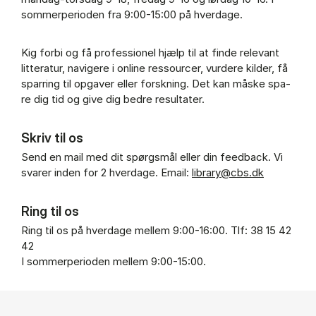
sommerperioden fra 9:00-15:00 på hverdage.
Kig for­bi og få pro­fes­sio­nel hjælp til at fin­de re­le­vant
lit­te­ra­tur, navi­ge­re i on­li­ne res­sour­cer, vur­de­re kil­der, få
spar­ring til op­ga­ver el­ler forsk­ning. Det kan må­ske spa­
re dig tid og give dig bed­re re­sul­ta­ter.
Skriv til os
Send en mail med dit spørgsmål eller din feedback. Vi
svarer inden for 2 hverdage. Email:
library@cbs.dk
Ring til os
Ring til os på hverdage mellem 9:00-16:00. Tlf: 38 15 42
42
I sommerperioden mellem 9:00-15:00.