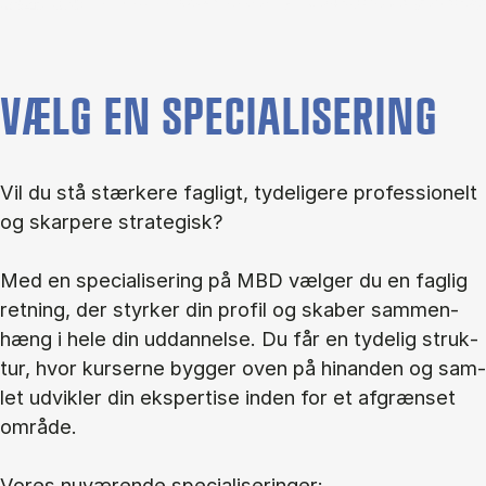
VÆLG EN SPECIALISERING
Vil du stå stær­ke­re fag­ligt, ty­de­li­ge­re pro­fes­sio­nelt
og skar­pe­re stra­te­gisk?
Med en spe­ci­a­li­se­ring på MBD væl­ger du en fag­lig
ret­ning, der styr­ker din pro­fil og ska­ber sam­men­
hæng i hele din ud­dan­nel­se. Du får en ty­de­lig struk­
tur, hvor kur­ser­ne byg­ger oven på hin­an­den og sam­
let ud­vik­ler din eks­per­ti­se in­den for et af­græn­set
om­rå­de.
Vo­res nu­væ­ren­de spe­ci­a­li­se­rin­ger: