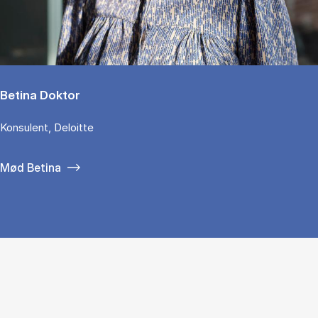
Betina Doktor
Konsulent, Deloitte
Mød Betina