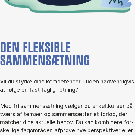
DEN FLEKSIBLE
SAMMENSÆTNING
Vil du styr­ke dine kom­pe­ten­cer - uden nød­ven­dig­vis
at føl­ge en fast fag­lig ret­ning?
Med fri sam­men­sæt­ning væl­ger du en­kelt­kur­ser på
tværs af te­ma­er og sam­men­sæt­ter et for­løb, der
mat­cher dine ak­tu­el­le be­hov. Du kan kom­bi­ne­re for­
skel­li­ge fag­om­rå­der, af­prø­ve nye per­spek­ti­ver el­ler