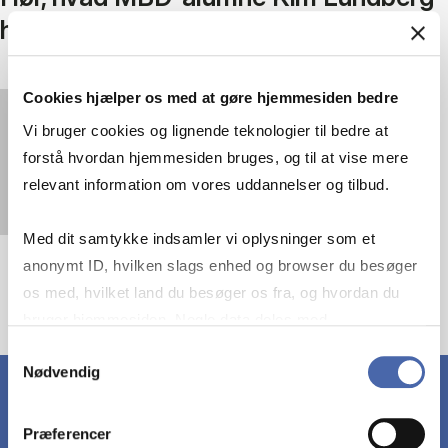
har fået ud af uddannelsen
Cookies hjælper os med at gøre hjemmesiden bedre
You must
accept statistics cookies
to view this
Vi bruger cookies og lignende teknologier til bedre at
video.
forstå hvordan hjemmesiden bruges, og til at vise mere
relevant information om vores uddannelser og tilbud.
Med dit samtykke indsamler vi oplysninger som et
anonymt ID, hvilken slags enhed og browser du besøger
os med, hvilket land du besøger os fra, og hvordan du
bruger hjemmesiden. Nogle data deles med
tredjepartsværktøjer, som vi bruger til statistik og
Samtykkevalg
Nødvendig
markedsføring. Du bestemmer selv - og kan altid trække
dit samtykke tilbage via knappen nederst til højre.
Præferencer