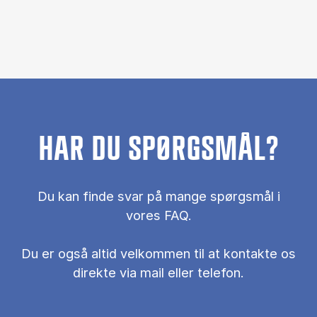
HAR DU SPØRGSMÅL?
Du kan finde svar på mange spørgsmål i
vores FAQ.
Du er også al­tid vel­kom­men til at kon­tak­te os
di­rek­te via mail el­ler te­le­fon.