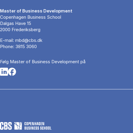
Master of Business Development
Copenhagen Business School
Dalgas Have 15
2000 Frederiksberg
E-mail:
mbd@cbs.dk
Phone:
3815 3060
Følg Master of Business Development på
Opens in a new tab
Opens in a new tab