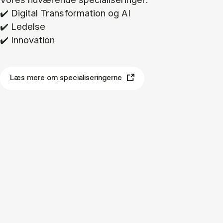
✔️ Di­gi­tal Trans­for­ma­tion og AI
✔️ Le­del­se
✔️ In­nova­tion
Læs mere om specialiseringerne