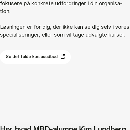
fo­ku­se­re på kon­kre­te ud­for­drin­ger i din or­ga­ni­sa­
tion.
Løs­nin­gen er for dig, der ikke kan se dig selv i vo­res
spe­ci­a­li­se­rin­ger, el­ler som vil tage ud­valg­te kur­ser.
Se det fulde kursusudbud
Hør, hvad MBD-alumne Kim Lundberg