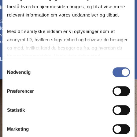
forstå hvordan hjemmesiden bruges, og til at vise mere
Innovation
relevant information om vores uddannelser og tilbud.
Styrk dine kompetencer til at skabe strategisk fornyelse og få
idéer til at blive til virkelighed. Specialiseringen giver dig
Med dit samtykke indsamler vi oplysninger som et
værktøjer til at analysere muligheder, lede udviklingsprocesser
anonymt ID, hvilken slags enhed og browser du besøger
og sikre implementering.
os med, hvilket land du besøger os fra, og hvordan du
bruger hjemmesiden. Nogle data deles med
Læs mere
tredjepartsværktøjer, som vi bruger til statistik og
Samtykkevalg
Nødvendig
markedsføring. Du bestemmer selv - og kan altid trække
dit samtykke tilbage via knappen nederst til højre.
Præferencer
Statistik
Marketing