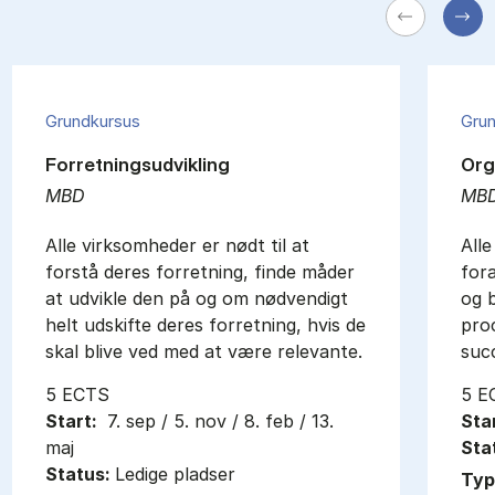
Grundkursus
Gru
Forretningsudvikling
Org
MBD
MB
Alle virksomheder er nødt til at
All
forstå deres forretning, finde måder
fora
at udvikle den på og om nødvendigt
og b
helt udskifte deres forretning, hvis de
proc
skal blive ved med at være relevante.
suc
5 ECTS
5 E
Start:
7. sep / 5. nov / 8. feb / 13.
Sta
maj
Sta
Status:
Ledige pladser
Typ