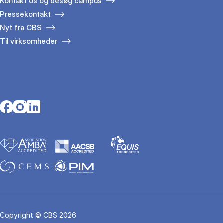
Kontakt os og besøg campus
Pressekontakt
Nyt fra CBS
Til virksomheder
Opens in a new tab
Opens in a new tab
Opens in a new tab
Copyright © CBS 2026