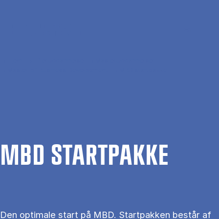
Gå til hovedindhold
Søg
Men
En
Hjem
Efteruddannelse
Masteruddannelser
Master of Business Development
MBD startpakke
MBD START­PAK­KE
Den optimale start på MBD. Startpakken består af