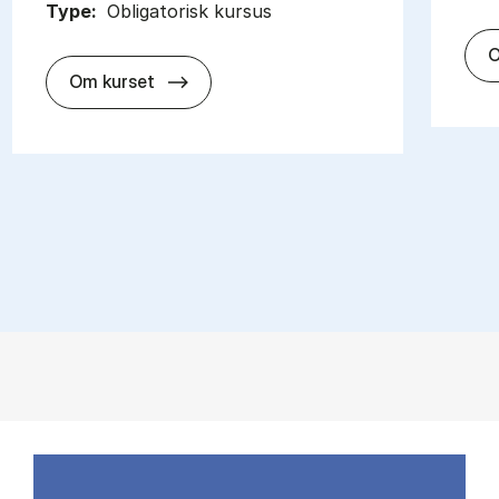
Type:
Obligatorisk kursus
O
about
Om kurset