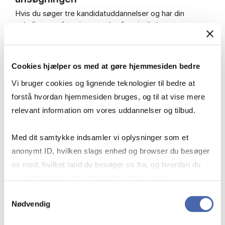
Hvis du søger tre kandidatuddannelser og har din
naturlige overbygning som tredje prioritet:
Vi vurderer først din første og anden prioritet.
Hvis du ikke får plads her, vurderer vi din tredje
Cookies hjælper os med at gøre hjemmesiden bedre
prioritet.
Vi bruger cookies og lignende teknologier til bedre at
Fordi din tredje prioritet er dit retskrav, er du
garanteret en studieplads – så længe du søger
forstå hvordan hjemmesiden bruges, og til at vise mere
korrekt og inden fristen.
relevant information om vores uddannelser og tilbud.
Med dit samtykke indsamler vi oplysninger som et
anonymt ID, hvilken slags enhed og browser du besøger
os med, hvilket land du besøger os fra, og hvordan du
Retskrav for danske bacheloruddannelser
bruger hjemmesiden. Nogle data deles med
tredjepartsværktøjer, som vi bruger til statistik og
Samtykkevalg
Nødvendig
markedsføring. Du bestemmer selv - og kan altid trække
Retskrav for engelske bacheloruddannelser
dit samtykke tilbage via knappen nederst til højre.