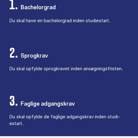
1.
Bachelorgrad
Du skal have en ba­chel­or­grad in­den stu­di­estart.
2.
Sprogkrav
Du skal op­fyl­de sprog­kra­vet in­den an­søg­nings­fri­sten.
3.
Faglige adgangskrav
Du skal op­fyl­de de fag­li­ge ad­gangs­krav in­den stu­di­
estart.