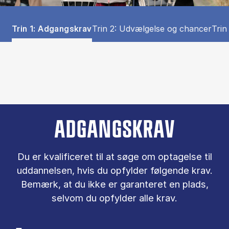
Tablist controls
Show panel
Show panel
Sho
Trin 1: Adgangskrav
Trin 2: Udvælgelse og chancer
Trin
Trin 1: Adgangskrav (Panel content)
ADGANGSKRAV
Du er kva­li­fi­ce­ret til at søge om op­ta­gel­se til
ud­dan­nel­sen, hvis du op­fyl­der føl­gen­de krav.
Be­mærk, at du ikke er ga­ran­te­ret en plads,
selv­om du op­fyl­der alle krav.