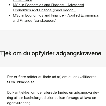
MSc in Economics and Finance - Advanced
Economics and Finance (cand.oecon.)
MSc in Economics and Finance - Applied Economics
and Finance (cand.oecon.)
Tjek om du op­fylder adgang­skravene
Der er fle­re må­der at fin­de ud af, om du er kva­li­fi­ce­ret
til en ud­dan­nel­se:
Du kan tjek­ke, om der al­le­re­de fin­des en ad­gangs­vur­de­
ring af din ba­chel­or­grad el­ler du kan for­sø­ge at lave en
egen­vur­de­ring