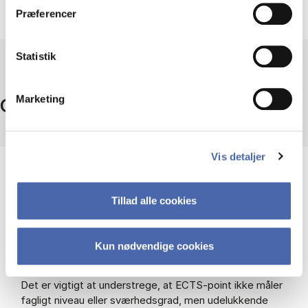
Præferencer
Statistik
Marketing
Omregning af ECTS
Vis detaljer
Hvad er ECTS?
ECTS står for European Credit Transfer System.
Tillad alle cookies
ECTS-point viser omfanget af et fag eller modul på din
Kun nødvendige cookies
uddannelse.
Det er vigtigt at understrege, at ECTS-point ikke måler
fagligt niveau eller sværhedsgrad, men udelukkende