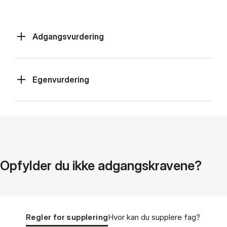
Adgangsvurdering
Egenvurdering
Op­fyl­der du ikke ad­gangs­kra­ve­ne?
Tablist controls
Show panel
Show panel
Regler for supplering
Hvor kan du sup­ple­re fag?