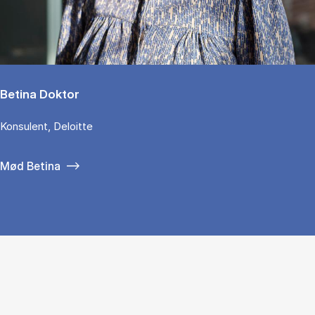
Betina Doktor
Konsulent, Deloitte
Mød Betina