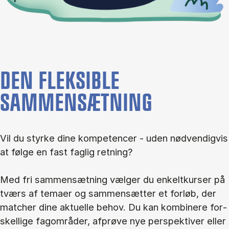
DEN FLEKSIBLE
SAMMENSÆTNING
Vil du styr­ke dine kom­pe­ten­cer - uden nød­ven­dig­vis
at føl­ge en fast fag­lig ret­ning?
Med fri sam­men­sæt­ning væl­ger du en­kelt­kur­ser på
tværs af te­ma­er og sam­men­sæt­ter et for­løb, der
mat­cher dine ak­tu­el­le be­hov. Du kan kom­bi­ne­re for­
skel­li­ge fag­om­rå­der, af­prø­ve nye per­spek­ti­ver el­ler