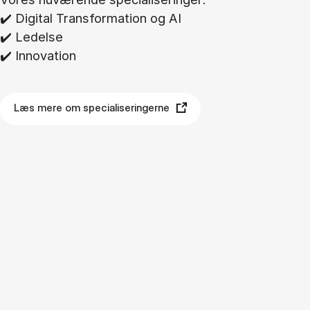
✔️ Di­gi­tal Trans­for­ma­tion og AI
✔️ Le­del­se
✔️ In­nova­tion
Læs mere om specialiseringerne