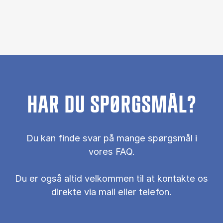
HAR DU SPØRGSMÅL?
Du kan finde svar på mange spørgsmål i
vores FAQ.
Du er også al­tid vel­kom­men til at kon­tak­te os
di­rek­te via mail el­ler te­le­fon.