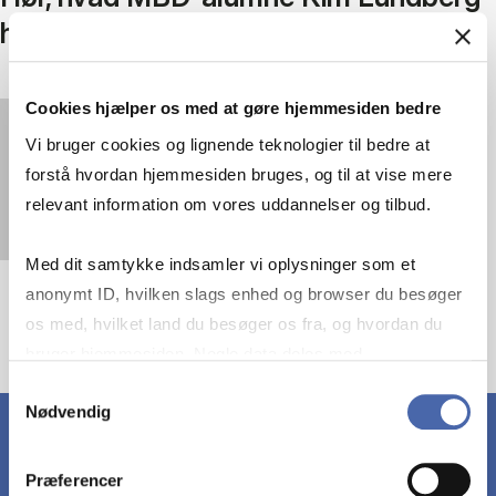
har fået ud af uddannelsen
Cookies hjælper os med at gøre hjemmesiden bedre
You must
accept statistics cookies
to view this
Vi bruger cookies og lignende teknologier til bedre at
video.
forstå hvordan hjemmesiden bruges, og til at vise mere
relevant information om vores uddannelser og tilbud.
Med dit samtykke indsamler vi oplysninger som et
anonymt ID, hvilken slags enhed og browser du besøger
os med, hvilket land du besøger os fra, og hvordan du
bruger hjemmesiden. Nogle data deles med
tredjepartsværktøjer, som vi bruger til statistik og
Samtykkevalg
Nødvendig
markedsføring. Du bestemmer selv - og kan altid trække
dit samtykke tilbage via knappen nederst til højre.
Præferencer