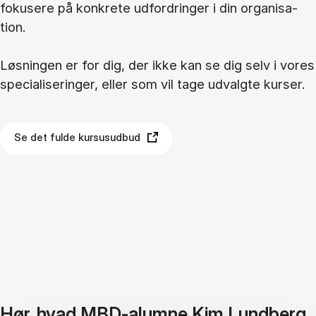
fo­ku­se­re på kon­kre­te ud­for­drin­ger i din or­ga­ni­sa­
tion.
Løs­nin­gen er for dig, der ikke kan se dig selv i vo­res
spe­ci­a­li­se­rin­ger, el­ler som vil tage ud­valg­te kur­ser.
Se det fulde kursusudbud
Hør, hvad MBD-alumne Kim Lundberg