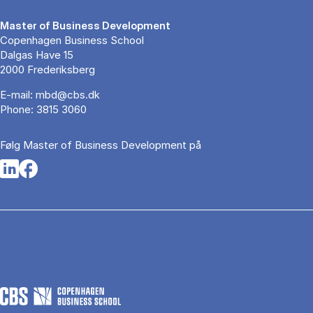
Master of Business Development
Copenhagen Business School
Dalgas Have 15
2000 Frederiksberg
E-mail:
mbd@cbs.dk
Phone:
3815 3060
Følg Master of Business Development på
Opens in a new tab
Opens in a new tab