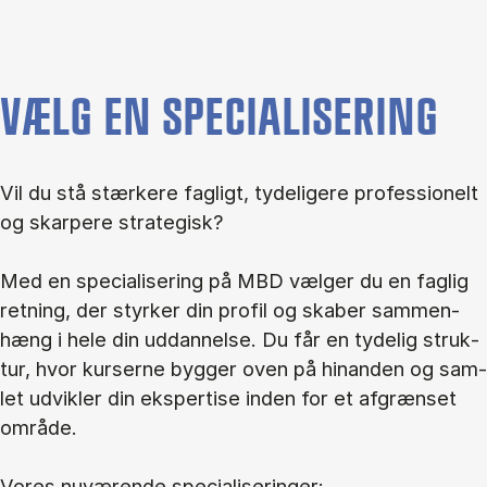
VÆLG EN SPECIALISERING
Vil du stå stær­ke­re fag­ligt, ty­de­li­ge­re pro­fes­sio­nelt
og skar­pe­re stra­te­gisk?
Med en spe­ci­a­li­se­ring på MBD væl­ger du en fag­lig
ret­ning, der styr­ker din pro­fil og ska­ber sam­men­
hæng i hele din ud­dan­nel­se. Du får en ty­de­lig struk­
tur, hvor kur­ser­ne byg­ger oven på hin­an­den og sam­
let ud­vik­ler din eks­per­ti­se in­den for et af­græn­set
om­rå­de.
Vo­res nu­væ­ren­de spe­ci­a­li­se­rin­ger: