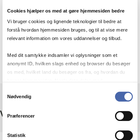
Cookies hjælper os med at gøre hjemmesiden bedre
Vi bruger cookies og lignende teknologier til bedre at
Fuld- el­ler del­tids­ud­dan­nel­se
forstå hvordan hjemmesiden bruges, og til at vise mere
relevant information om vores uddannelser og tilbud.
Un­der­vis­nings­kom­pe­ten­ce på ung­doms­ud­
Med dit samtykke indsamler vi oplysninger som et
dan­nel­ser mm.
anonymt ID, hvilken slags enhed og browser du besøger
os med, hvilket land du besøger os fra, og hvordan du
bruger hjemmesiden. Nogle data deles med
tredjepartsværktøjer, som vi bruger til statistik og
Samtykkevalg
Nødvendig
markedsføring. Du bestemmer selv - og kan altid trække
dit samtykke tilbage via knappen nederst til højre.
Ve­ri­fi­cér en di­mit­tend fra CBS
Præferencer
Statistik