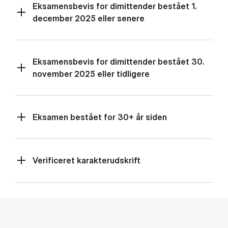
Ek­sa­mens­be­vis for di­mit­ten­der be­stå­et 1.
december 2025 el­ler se­ne­re
Ek­sa­mens­be­vis for di­mit­ten­der be­stå­et 30.
november 2025 el­ler tid­li­ge­re
Ek­sa­men be­stå­et for 30+ år si­den
Ve­ri­fi­ce­ret ka­rak­ter­ud­skrift