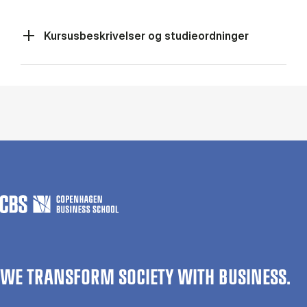
Kur­sus­be­skri­vel­ser og stu­di­e­ord­nin­ger
WE TRANSFORM SOCIETY WITH BUSINESS.