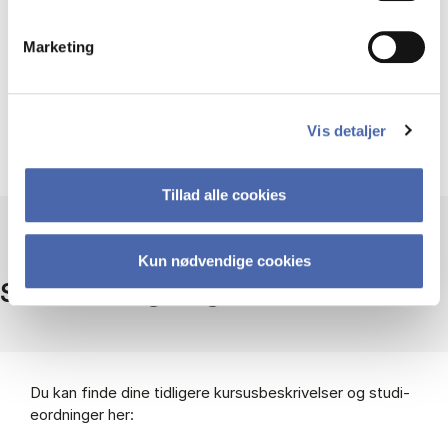
Skal du som virk­som­hed el­ler an­den tred­je­part ve­ri­fi­ce­
re en di­mit­tend fra CBS? Så læs mere her:
Marketing
Til virk­som­he­der og tred­je­par­ter
Vis detaljer
Tillad alle cookies
Kun nødvendige cookies
Stu­di­e­ord­nin­ger og kur­sus­be­skri­vel­ser
Du kan fin­de dine tid­li­ge­re kur­sus­be­skri­vel­ser og stu­di­
e­ord­nin­ger her: