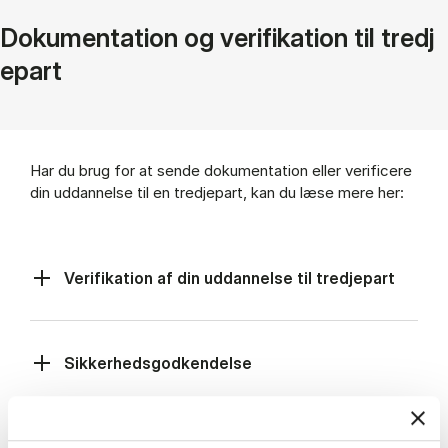
Do­ku­men­ta­tion og ve­ri­fi­ka­tion til tred­j
e­part
Har du brug for at sen­de do­ku­men­ta­tion el­ler ve­ri­fi­ce­re
din ud­dan­nel­se til en tred­je­part, kan du læse mere her:
Ve­ri­fi­ka­tion af din ud­dan­nel­se til tred­je­part
Sik­ker­heds­god­ken­del­se
Un­der­vis­nings­sprog