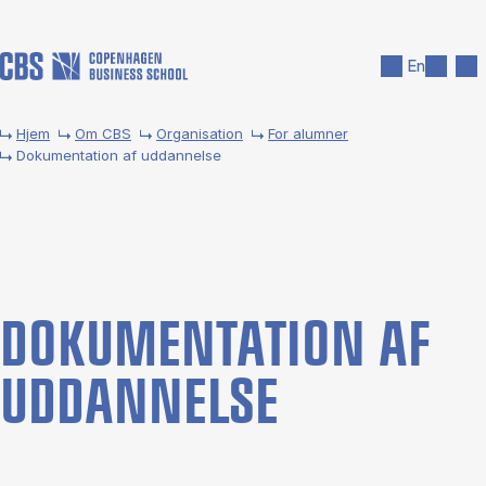
Gå til hovedindhold
Søg
Men
En
Hjem
Om CBS
Organisation
For alumner
Dokumentation af uddannelse
DO­KU­MEN­TA­TION AF
UD­DAN­NEL­SE