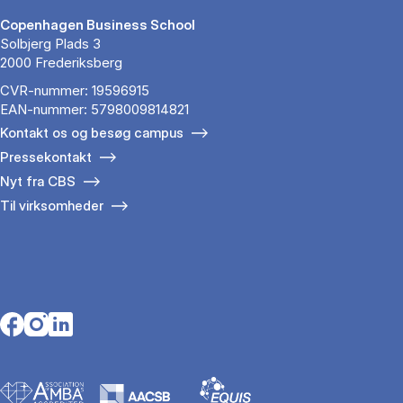
Copenhagen Business School
Solbjerg Plads 3
2000 Frederiksberg
CVR-nummer: 19596915
EAN-nummer: 5798009814821
Kontakt os og besøg campus
Pressekontakt
Nyt fra CBS
Til virksomheder
Opens in a new tab
Opens in a new tab
Opens in a new tab