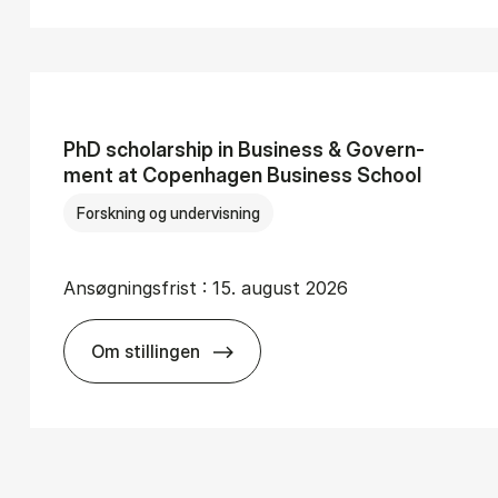
PhD scho­lars­hip in Bu­si­ness & Gover­n­
ment at Co­pen­ha­gen Bu­si­ness School
Forskning og undervisning
Ansøgningsfrist :
15. august 2026
Om stillingen
­tre­pre­n­eurs­hip and So­cie­tal Im­pa­ct
PhD scho­lars­hip in Bu­si­ness & Gover­n­m