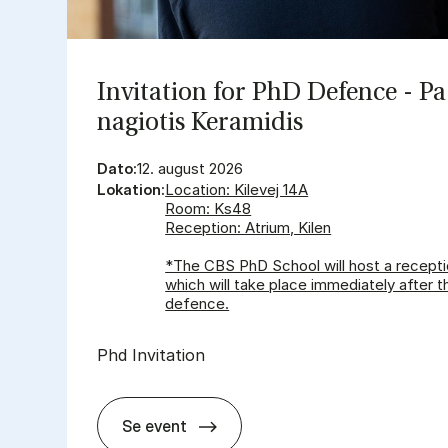
In­vi­ta­tion for PhD De­fen­ce - Pa
nagi­o­tis Ke­ra­mi­dis
Dato:
12. august 2026
Lokation:
Location: Kilevej 14A
Room: Ks48
Reception: Atrium, Kilen
*The CBS PhD School will host a recepti
which will take place immediately after t
defence.
Phd Invitation
Se event
In­vi­ta­tion for PhD De­fen­ce - Pa­nagi­o­t