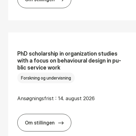
e­ring af kan­di­da­tre­for­men (3-årig)
Stu­di­elek­tor med fo­kus på stu­de­ren­des t
PhD scho­lars­hip in or­ga­niza­tion stu­di­es
with a fo­cus on be­haviou­ral de­sign in pu­
blic ser­vi­ce work
Forskning og undervisning
Ansøgningsfrist :
14. august 2026
Om stillingen
stu­dent as­si­stant to join us in Sep­tem­ber
­tral rol­le tæt på CBS’ øver­ste le­del­se
PhD scho­lars­hip in or­ga­niza­tion stu­di­es