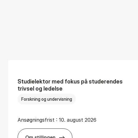
Stu­di­elek­tor med fo­kus på stu­de­ren­des
triv­sel og le­del­se
Forskning og undervisning
Ansøgningsfrist :
10. august 2026
Om stillingen