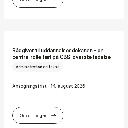
 Bu­si­ness School
Læ­rings­kon­su­lent med fo­kus på im­ple­men­t
Rå­d­gi­ver til ud­dan­nel­ses­de­ka­nen – en
cen­tral rol­le tæt på CBS’ øver­ste le­del­se
Administration og teknik
Ansøgningsfrist :
14. august 2026
Om stillingen
, So­cie­ty and Com­mu­ni­ca­tion (MSC) at CBS is look­ing for a 
Rå­d­gi­ver til ud­dan­nel­ses­de­ka­nen – en cen