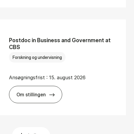
Po­st­doc in Bu­si­ness and Gover­n­ment at
CBS
Forskning og undervisning
Ansøgningsfrist :
15. august 2026
Om stillingen
Po­st­doc in Bu­si­ness and Gover­n­ment at CB