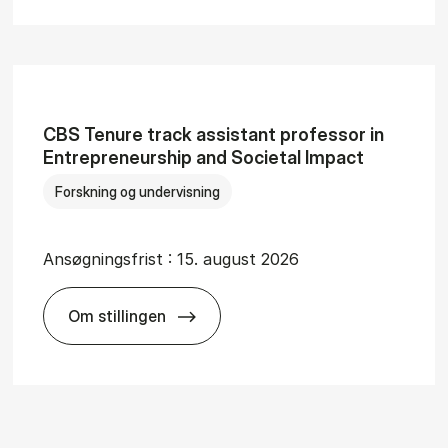
CBS Te­nu­re tra­ck as­si­stant pro­fes­sor in
En­tre­pre­n­eurs­hip and So­cie­tal Im­pa­ct
Forskning og undervisning
Ansøgningsfrist :
15. august 2026
Om stillingen
S
CBS Te­nu­re tra­ck as­si­stant pro­fes­sor in En