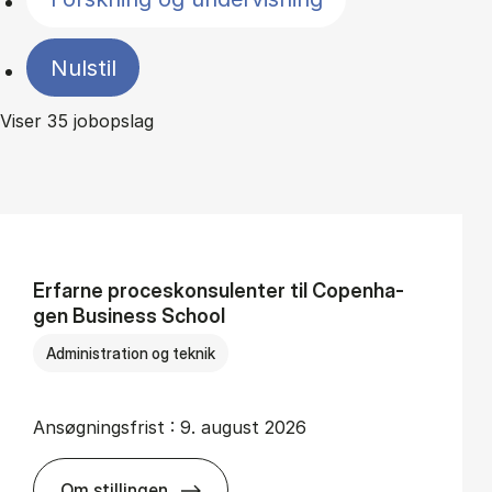
Nulstil
Viser 35 jobopslag
Er­far­ne pro­ces­kon­su­len­ter til Co­pen­ha­
gen Bu­si­ness School
Administration og teknik
Ansøgningsfrist :
9. august 2026
Om stillingen