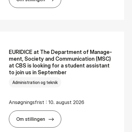
Er­far­ne pro­ces­kon­su­len­ter til Co­pen­ha­gen
EURI­DI­CE at The De­part­ment of Ma­na­ge­
ment, So­cie­ty and Com­mu­ni­ca­tion (MSC)
at CBS is look­ing for a stu­dent as­si­stant
to join us in Sep­tem­ber
Administration og teknik
Ansøgningsfrist :
10. august 2026
Om stillingen
EURI­DI­CE at The De­part­ment of Ma­na­ge­ment