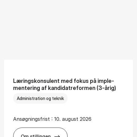
Læ­rings­kon­su­lent med fo­kus på im­ple­
men­te­ring af kan­di­da­tre­for­men (3-årig)
Administration og teknik
Ansøgningsfrist :
10. august 2026
Om stillingen