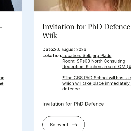
­
In­vi­ta­tion for PhD De­fen­ce 
Wiik
Dato:
20. august 2026
Lokation:
Location: Solbjerg Plads
Room: SPs03 North Consulting
Reception: Kitchen area of OM (4
on,
*The CBS PhD School will host a 
he
which will take place immediately 
defence.
Invitation for PhD Defence
Se event
is Ke­ra­mi­dis
In­vi­ta­tion for PhD De­fen­ce - So