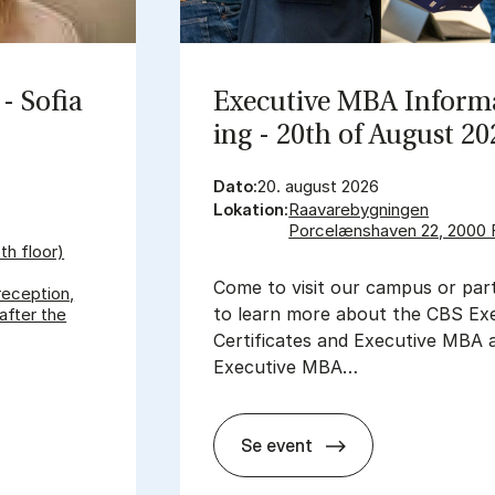
- So­fia
Ex­ec­ut­ive MBA In­form
ing - 20th of Au­gust 20
Dato:
20. august 2026
Lokation:
Raavarebygningen
Porcelænshaven 22, 2000 
th floor)
Come to visit our campus or parti
reception,
to learn more about the CBS Ex
after the
Certificates and Executive MBA a
Executive MBA…
Se event
Ex­ec­ut­ive MBA In­form­
­fia Wiik