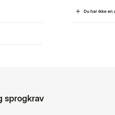
Du har ikke en
g sprogkrav