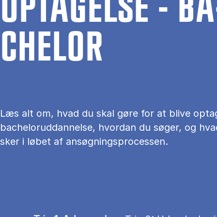
OP­TA­GEL­SE - BA
CHEL­OR
Læs alt om, hvad du skal gøre for at blive opta
bacheloruddannelse, hvordan du søger, og hva
sker i løbet af ansøgningsprocessen.