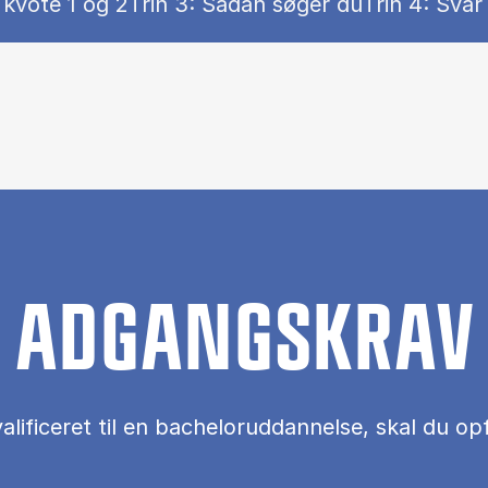
Show panel
Show panel
 kvote 1 og 2
Trin 3: Sådan søger du
Trin 4: Svar
ontent)
ADGANGSKRAV
alificeret til en bacheloruddannelse, skal du op