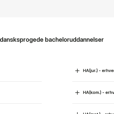
l dansksprogede bacheloruddannelser
HA(jur.) - erh
HA(kom.) - er