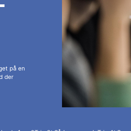
­
get på en
d der