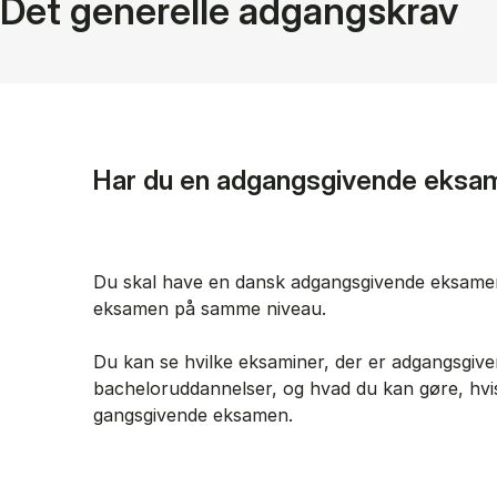
Det generelle adgangskrav
Har du en adgangsgivende eksa
Du skal have en dansk adgangsgivende ek­sa­men 
ek­sa­men på sam­me ni­veau.
Du kan se hvil­ke ek­sa­mi­ner, der er ad­gangs­gi­ve
bachelor­uddannelser, og hvad du kan gøre, hvi
gangs­gi­ven­de ek­sa­men.