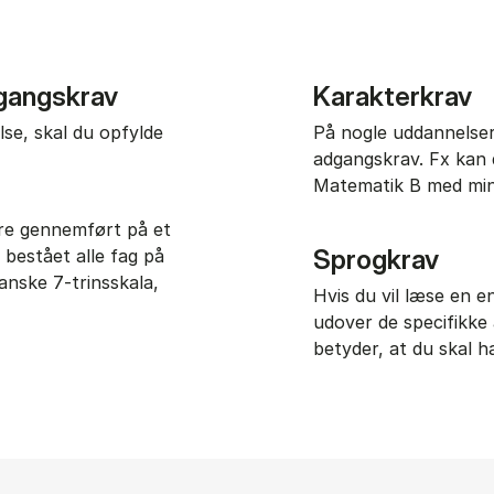
dgangskrav
Karakterkrav
lse, skal du opfylde
På nogle uddannelser 
adgangskrav. Fx kan 
Matematik B med min
ære gennemført på et
Sprogkrav
bestået alle fag på
nske 7-trinsskala,
Hvis du vil læse en 
udover de specifikke
betyder, at du skal 