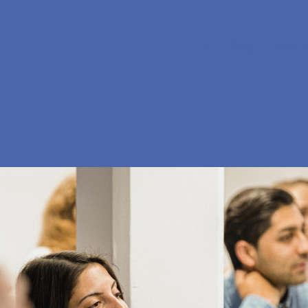
En
Søg
Menu