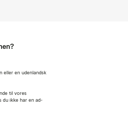
men?
el­ler en uden­land­sk
n­de til vores
s du ikke har en ad­