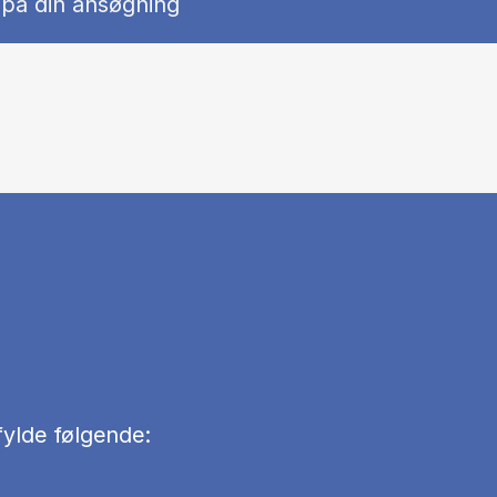
 på din ansøgning
fylde følgende: