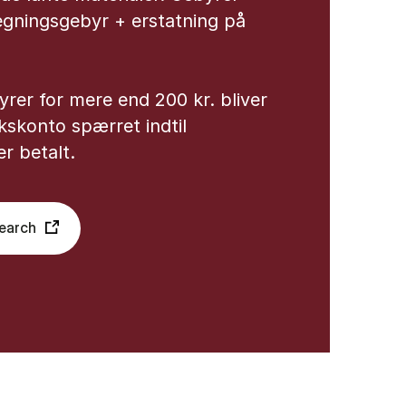
 regningsgebyr + erstatning på
rer for mere end 200 kr. bliver
ekskonto spærret indtil
r betalt.
search