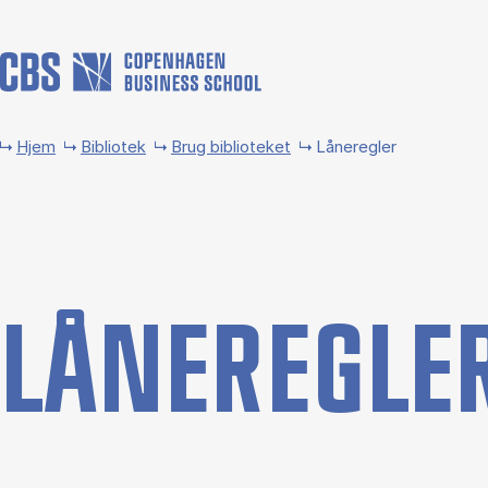
Gå til hovedindhold
Hjem
Bibliotek
Brug biblioteket
Låneregler
LÅ­NE­REG­LE