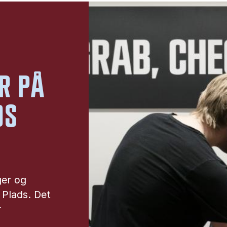
R PÅ
DS
ger og
g Plads. Det
r