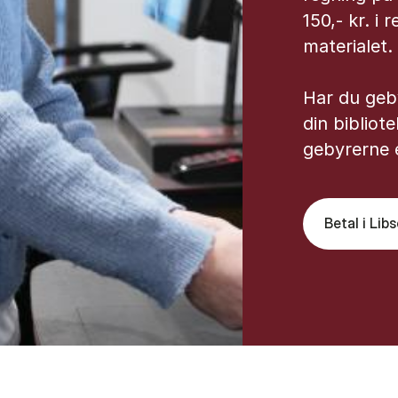
150,- kr. i
materialet.
Har du geby
din bibliot
gebyrerne e
Betal i Lib