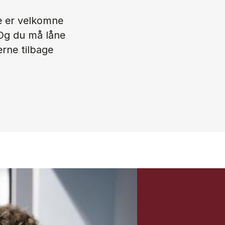
le er velkomne
 Og du må låne
erne tilbage