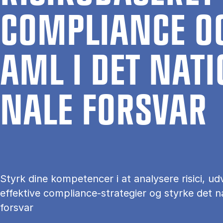
COM­PLI­AN­CE O
AML I DET NA­TI
NA­LE FOR­SVAR
Styrk dine kompetencer i at analysere risici, udv
effektive compliance-strategier og styrke det n
forsvar