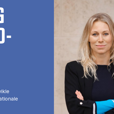
G
O­
ikle
ationale