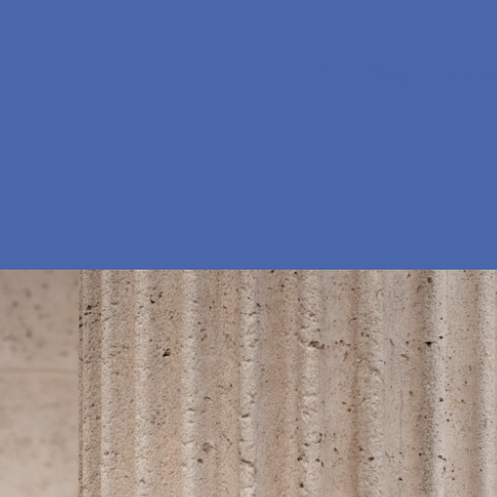
En
Søg
Menu