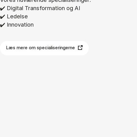
✔️ Di­gi­tal Trans­for­ma­tion og AI
✔️ Le­del­se
✔️ In­nova­tion
Læs mere om specialiseringerne