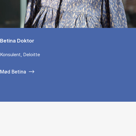
Betina Doktor
Konsulent, Deloitte
Mød Betina