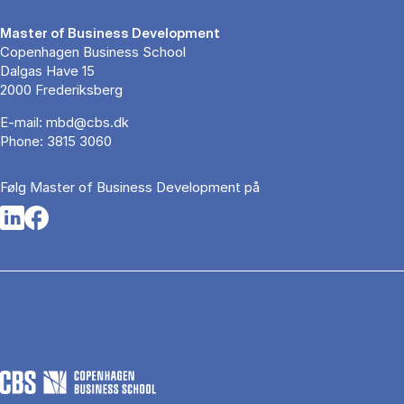
Master of Business Development
Copenhagen Business School
Dalgas Have 15
2000 Frederiksberg
E-mail:
mbd@cbs.dk
Phone:
3815 3060
Følg Master of Business Development på
Opens in a new tab
Opens in a new tab