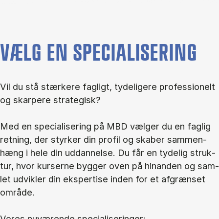
VÆLG EN SPECIALISERING
Vil du stå stær­ke­re fag­ligt, ty­de­li­ge­re pro­fes­sio­nelt
og skar­pe­re stra­te­gisk?
Med en spe­ci­a­li­se­ring på MBD væl­ger du en fag­lig
ret­ning, der styr­ker din pro­fil og ska­ber sam­men­
hæng i hele din ud­dan­nel­se. Du får en ty­de­lig struk­
tur, hvor kur­ser­ne byg­ger oven på hin­an­den og sam­
let ud­vik­ler din eks­per­ti­se in­den for et af­græn­set
om­rå­de.
Vo­res nu­væ­ren­de spe­ci­a­li­se­rin­ger: