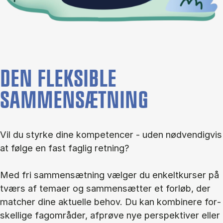
DEN FLEKSIBLE
SAMMENSÆTNING
Vil du styr­ke dine kom­pe­ten­cer - uden nød­ven­dig­vis
at føl­ge en fast fag­lig ret­ning?
Med fri sam­men­sæt­ning væl­ger du en­kelt­kur­ser på
tværs af te­ma­er og sam­men­sæt­ter et for­løb, der
mat­cher dine ak­tu­el­le be­hov. Du kan kom­bi­ne­re for­
skel­li­ge fag­om­rå­der, af­prø­ve nye per­spek­ti­ver el­ler