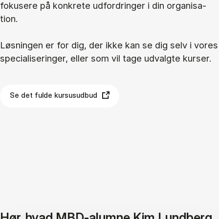
fo­ku­se­re på kon­kre­te ud­for­drin­ger i din or­ga­ni­sa­
tion.
Løs­nin­gen er for dig, der ikke kan se dig selv i vo­res
spe­ci­a­li­se­rin­ger, el­ler som vil tage ud­valg­te kur­ser.
Se det fulde kursusudbud
Hør, hvad MBD-alumne Kim Lundberg