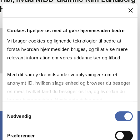
har fået ud af uddannelsen
Cookies hjælper os med at gøre hjemmesiden bedre
You must
accept statistics cookies
to view this
Vi bruger cookies og lignende teknologier til bedre at
video.
forstå hvordan hjemmesiden bruges, og til at vise mere
relevant information om vores uddannelser og tilbud.
Med dit samtykke indsamler vi oplysninger som et
anonymt ID, hvilken slags enhed og browser du besøger
os med, hvilket land du besøger os fra, og hvordan du
bruger hjemmesiden. Nogle data deles med
tredjepartsværktøjer, som vi bruger til statistik og
Samtykkevalg
Nødvendig
markedsføring. Du bestemmer selv - og kan altid trække
dit samtykke tilbage via knappen nederst til højre.
Præferencer