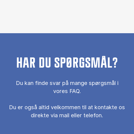
HAR DU SPØRGSMÅL?
Du kan finde svar på mange spørgsmål i
vores FAQ.
Du er også al­tid vel­kom­men til at kon­tak­te os
di­rek­te via mail el­ler te­le­fon.