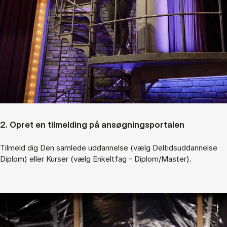
2. Op­ret en til­mel­ding på an­søg­nings­por­ta­len
Til­meld dig Den sam­le­de ud­dan­nel­se (vælg Del­tids­ud­dan­nel­se
Diplom) el­ler Kur­ser (vælg En­kelt­fag - Diplom/Ma­ster).