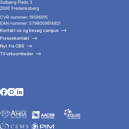
Solbjerg Plads 3
2000 Frederiksberg
CVR-nummer: 19596915
EAN-nummer: 5798009814821
Kontakt os og besøg campus
Pressekontakt
Nyt fra CBS
Til virksomheder
Opens in a new tab
Opens in a new tab
Opens in a new tab