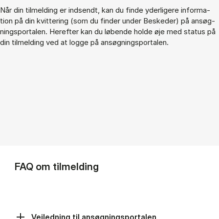
Når din til­mel­ding er ind­sendt, kan du fin­de yder­li­ge­re in­for­ma­
tion på din kvit­te­ring (som du fin­der un­der Be­ske­der) på an­søg­
nings­por­ta­len. Her­ef­ter kan du lø­ben­de hol­de øje med sta­tus på
din til­mel­ding ved at log­ge på an­søg­nings­por­ta­len.
FAQ om tilmelding
Vejledning til ansøgningsportalen