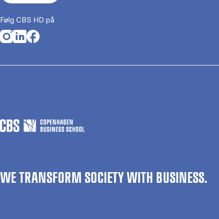
Følg CBS HD på
Opens in a new tab
Opens in a new tab
Opens in a new tab
WE TRANSFORM SOCIETY WITH BUSINESS.