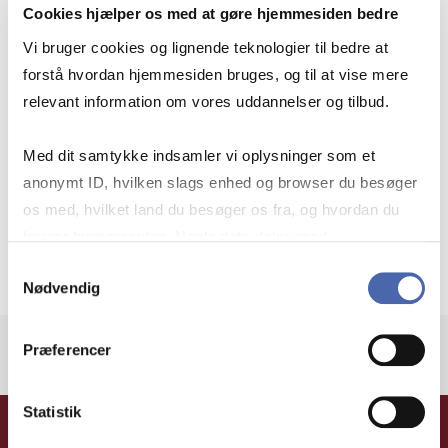
Cookies hjælper os med at gøre hjemmesiden bedre
Vi bruger cookies og lignende teknologier til bedre at
Hvornår får jeg svar på min tilmelding?
forstå hvordan hjemmesiden bruges, og til at vise mere
relevant information om vores uddannelser og tilbud.
Har I modtaget min ansøgning?
Med dit samtykke indsamler vi oplysninger som et
anonymt ID, hvilken slags enhed og browser du besøger
os med, hvilket land du besøger os fra, og hvordan du
bruger hjemmesiden. Nogle data deles med
Tilmeldingsgebyr
tredjepartsværktøjer, som vi bruger til statistik og
Samtykkevalg
Nødvendig
markedsføring. Du bestemmer selv - og kan altid trække
dit samtykke tilbage via knappen nederst til højre.
Præferencer
Statistik