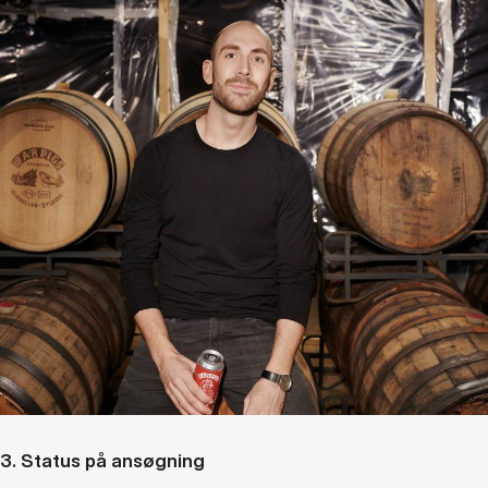
3. Sta­tus på an­søg­ning