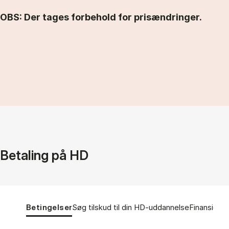
OBS: Der tages forbehold for prisændringer.
Betaling på HD
Tablist controls
Show panel
Show panel
Show pane
Betingelser
Søg tilskud til din HD-uddannelse
Finansieri