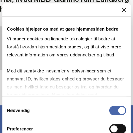
har fået ud af uddannelsen
Cookies hjælper os med at gøre hjemmesiden bedre
You must
accept statistics cookies
to view this
Vi bruger cookies og lignende teknologier til bedre at
video.
forstå hvordan hjemmesiden bruges, og til at vise mere
relevant information om vores uddannelser og tilbud.
Med dit samtykke indsamler vi oplysninger som et
anonymt ID, hvilken slags enhed og browser du besøger
os med, hvilket land du besøger os fra, og hvordan du
bruger hjemmesiden. Nogle data deles med
tredjepartsværktøjer, som vi bruger til statistik og
Samtykkevalg
Nødvendig
markedsføring. Du bestemmer selv - og kan altid trække
dit samtykke tilbage via knappen nederst til højre.
Præferencer