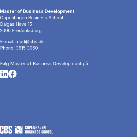
Master of Business Development
Copenhagen Business School
Dalgas Have 15
2000 Frederiksberg
E-mail:
mbd@cbs.dk
Phone:
3815 3060
Følg Master of Business Development på
Opens in a new tab
Opens in a new tab