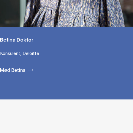
Betina Doktor
Konsulent, Deloitte
Mød Betina