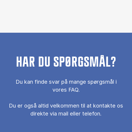
HAR DU SPØRGSMÅL?
Du kan finde svar på mange spørgsmål i
vores FAQ.
Du er også al­tid vel­kom­men til at kon­tak­te os
di­rek­te via mail el­ler te­le­fon.