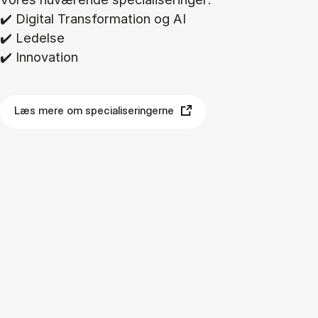
✔️ Di­gi­tal Trans­for­ma­tion og AI
✔️ Le­del­se
✔️ In­nova­tion
Læs mere om specialiseringerne