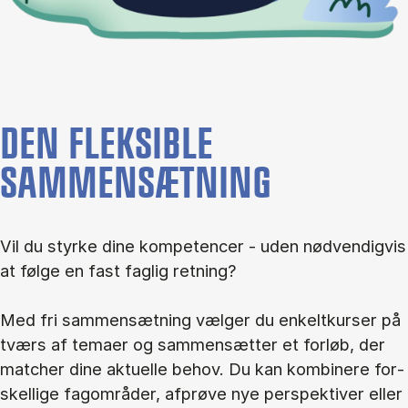
DEN FLEKSIBLE
SAMMENSÆTNING
Vil du styr­ke dine kom­pe­ten­cer - uden nød­ven­dig­vis
at føl­ge en fast fag­lig ret­ning?
Med fri sam­men­sæt­ning væl­ger du en­kelt­kur­ser på
tværs af te­ma­er og sam­men­sæt­ter et for­løb, der
mat­cher dine ak­tu­el­le be­hov. Du kan kom­bi­ne­re for­
skel­li­ge fag­om­rå­der, af­prø­ve nye per­spek­ti­ver el­ler