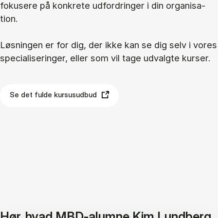
fo­ku­se­re på kon­kre­te ud­for­drin­ger i din or­ga­ni­sa­
tion.
Løs­nin­gen er for dig, der ikke kan se dig selv i vo­res
spe­ci­a­li­se­rin­ger, el­ler som vil tage ud­valg­te kur­ser.
Se det fulde kursusudbud
Hør, hvad MBD-alumne Kim Lundberg