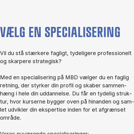
VÆLG EN SPECIALISERING
Vil du stå stær­ke­re fag­ligt, ty­de­li­ge­re pro­fes­sio­nelt
og skar­pe­re stra­te­gisk?
Med en spe­ci­a­li­se­ring på MBD væl­ger du en fag­lig
ret­ning, der styr­ker din pro­fil og ska­ber sam­men­
hæng i hele din ud­dan­nel­se. Du får en ty­de­lig struk­
tur, hvor kur­ser­ne byg­ger oven på hin­an­den og sam­
let ud­vik­ler din eks­per­ti­se in­den for et af­græn­set
om­rå­de.
Vo­res nu­væ­ren­de spe­ci­a­li­se­rin­ger: