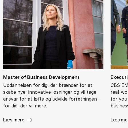
Ma­ster of Bu­si­ness De­ve­l­op­ment
Ex­ec­ut
Uddannelsen for dig, der brænder for at
CBS EMB
skabe nye, innovative løsninger og vil tage
real-wor
ansvar for at løfte og udvikle forretningen –
for you
for dig, der vil mere.
busines
Læs mere
Læs me