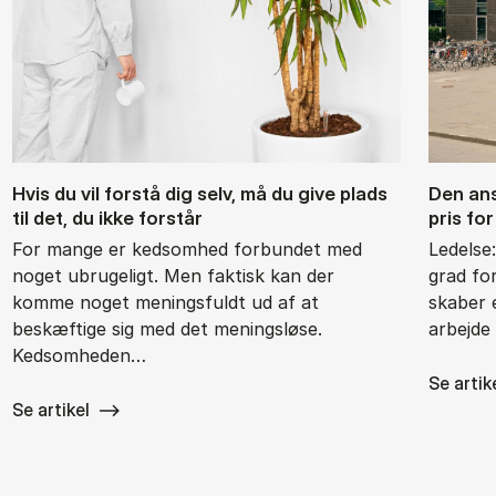
Hvis du vil for­stå dig selv, må du give plads
Den an­s
til det, du ikke for­står
pris for
For mange er kedsomhed forbundet med
Ledelse
noget ubrugeligt. Men faktisk kan der
grad fo
komme noget meningsfuldt ud af at
skaber e
beskæftige sig med det meningsløse.
arbejde
Kedsomheden…
Se artik
Se artikel