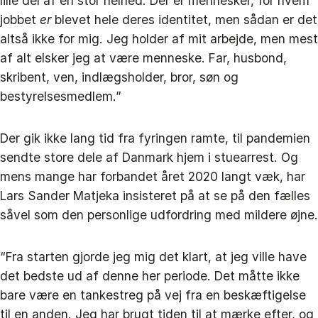
lille del af en stor helhed. Der er mennesker, for hvem
jobbet
er
blevet hele deres identitet, men sådan er det
altså ikke for mig. Jeg holder af mit arbejde, men mest
af alt elsker jeg at være menneske. Far, husbond,
skribent, ven, indlægsholder, bror, søn og
bestyrelsesmedlem.”
Der gik ikke lang tid fra fyringen ramte, til pandemien
sendte store dele af Danmark hjem i stuearrest. Og
mens mange har forbandet året 2020 langt væk, har
Lars Sander Matjeka insisteret på at se på den fælles
såvel som den personlige udfordring med mildere øjne.
“Fra starten gjorde jeg mig det klart, at jeg ville have
det bedste ud af denne her periode. Det måtte ikke
bare være en tankestreg på vej fra en beskæftigelse
til en anden. Jeg har brugt tiden til at mærke efter, og