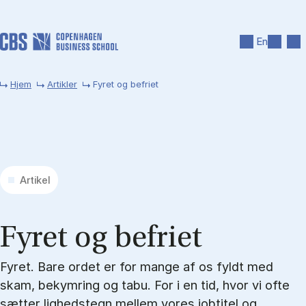
Gå til hovedindhold
Søg
Men
En
Hjem
Artikler
Fyret og befriet
Artikel
Fy­ret og be­fri­et
Fyret. Bare ordet er for mange af os fyldt med
skam, bekymring og tabu. For i en tid, hvor vi ofte
sætter lighedstegn mellem vores jobtitel og