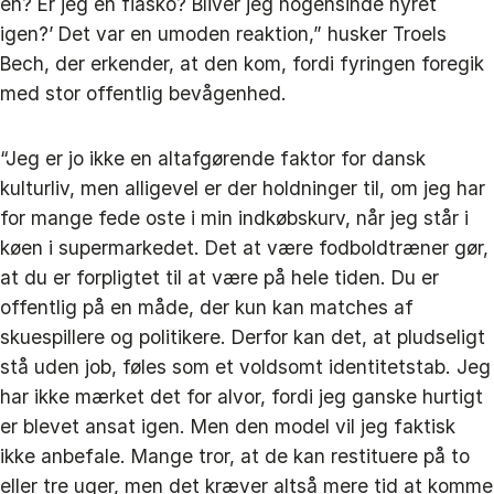
én? Er jeg en fiasko? Bliver jeg nogensinde hyret
igen?’ Det var en umoden reaktion,” husker Troels
Bech, der erkender, at den kom, fordi fyringen foregik
med stor offentlig bevågenhed.
“Jeg er jo ikke en altafgørende faktor for dansk
kulturliv, men alligevel er der holdninger til, om jeg har
for mange fede oste i min indkøbskurv, når jeg står i
køen i supermarkedet. Det at være fodboldtræner gør,
at du er forpligtet til at være på hele tiden. Du er
offentlig på en måde, der kun kan matches af
skuespillere og politikere. Derfor kan det, at pludseligt
stå uden job, føles som et voldsomt identitetstab. Jeg
har ikke mærket det for alvor, fordi jeg ganske hurtigt
er blevet ansat igen. Men den model vil jeg faktisk
ikke anbefale. Mange tror, at de kan restituere på to
eller tre uger, men det kræver altså mere tid at komme