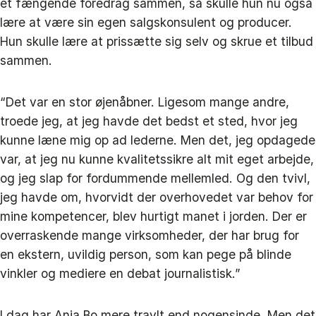
et fængende foredrag sammen, så skulle hun nu også
lære at være sin egen salgskonsulent og producer.
Hun skulle lære at prissætte sig selv og skrue et tilbud
sammen.
“Det var en stor øjenåbner. Ligesom mange andre,
troede jeg, at jeg havde det bedst et sted, hvor jeg
kunne læne mig op ad lederne. Men det, jeg opdagede
var, at jeg nu kunne kvalitetssikre alt mit eget arbejde,
og jeg slap for fordummende mellemled. Og den tvivl,
jeg havde om, hvorvidt der overhovedet var behov for
mine kompetencer, blev hurtigt manet i jorden. Der er
overraskende mange virksomheder, der har brug for
en ekstern, uvildig person, som kan pege på blinde
vinkler og mediere en debat journalistisk.”
I dag har Anja Bo mere travlt end nogensinde. Men det