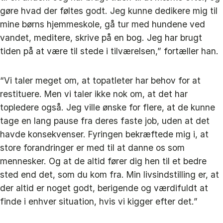
gøre hvad der føltes godt. Jeg kunne dedikere mig til
mine børns hjemmeskole, gå tur med hundene ved
vandet, meditere, skrive på en bog. Jeg har brugt
tiden på at være til stede i tilværelsen,” fortæller han.
“Vi taler meget om, at topatleter har behov for at
restituere. Men vi taler ikke nok om, at det har
topledere også. Jeg ville ønske for flere, at de kunne
tage en lang pause fra deres faste job, uden at det
havde konsekvenser. Fyringen bekræftede mig i, at
store forandringer er med til at danne os som
mennesker. Og at de altid fører dig hen til et bedre
sted end det, som du kom fra. Min livsindstilling er, at
der altid er noget godt, berigende og værdifuldt at
finde i enhver situation, hvis vi kigger efter det.”