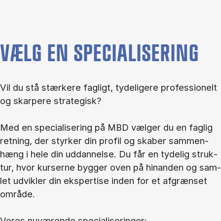
VÆLG EN SPECIALISERING
Vil du stå stær­ke­re fag­ligt, ty­de­li­ge­re pro­fes­sio­nelt
og skar­pe­re stra­te­gisk?
Med en spe­ci­a­li­se­ring på MBD væl­ger du en fag­lig
ret­ning, der styr­ker din pro­fil og ska­ber sam­men­
hæng i hele din ud­dan­nel­se. Du får en ty­de­lig struk­
tur, hvor kur­ser­ne byg­ger oven på hin­an­den og sam­
let ud­vik­ler din eks­per­ti­se in­den for et af­græn­set
om­rå­de.
Vo­res nu­væ­ren­de spe­ci­a­li­se­rin­ger: