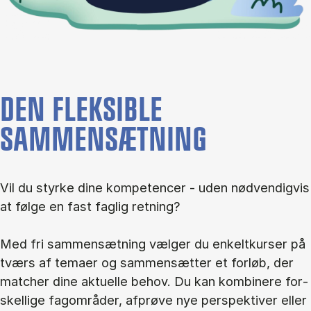
DEN FLEKSIBLE
SAMMENSÆTNING
Vil du styr­ke dine kom­pe­ten­cer - uden nød­ven­dig­vis
at føl­ge en fast fag­lig ret­ning?
Med fri sam­men­sæt­ning væl­ger du en­kelt­kur­ser på
tværs af te­ma­er og sam­men­sæt­ter et for­løb, der
mat­cher dine ak­tu­el­le be­hov. Du kan kom­bi­ne­re for­
skel­li­ge fag­om­rå­der, af­prø­ve nye per­spek­ti­ver el­ler