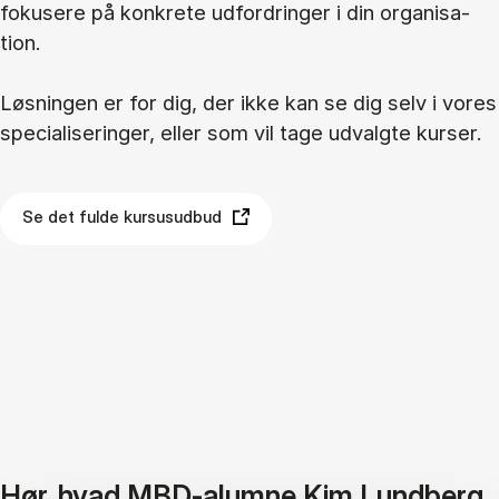
fo­ku­se­re på kon­kre­te ud­for­drin­ger i din or­ga­ni­sa­
tion.
Løs­nin­gen er for dig, der ikke kan se dig selv i vo­res
spe­ci­a­li­se­rin­ger, el­ler som vil tage ud­valg­te kur­ser.
Se det fulde kursusudbud
Hør, hvad MBD-alumne Kim Lundberg