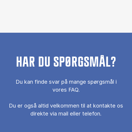
HAR DU SPØRGSMÅL?
Du kan finde svar på mange spørgsmål i
vores FAQ.
Du er også al­tid vel­kom­men til at kon­tak­te os
di­rek­te via mail el­ler te­le­fon.