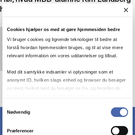
har fået ud af uddannelsen
Cookies hjælper os med at gøre hjemmesiden bedre
You must
accept statistics cookies
to view this
Vi bruger cookies og lignende teknologier til bedre at
video.
forstå hvordan hjemmesiden bruges, og til at vise mere
relevant information om vores uddannelser og tilbud.
Med dit samtykke indsamler vi oplysninger som et
anonymt ID, hvilken slags enhed og browser du besøger
os med, hvilket land du besøger os fra, og hvordan du
bruger hjemmesiden. Nogle data deles med
tredjepartsværktøjer, som vi bruger til statistik og
Samtykkevalg
Nødvendig
markedsføring. Du bestemmer selv - og kan altid trække
dit samtykke tilbage via knappen nederst til højre.
Præferencer