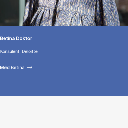
Betina Doktor
Konsulent, Deloitte
Mød Betina