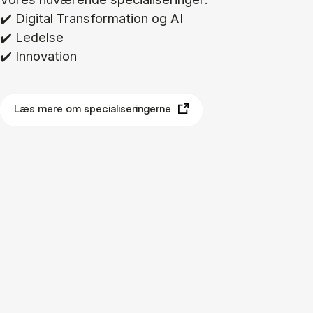
✔️ Di­gi­tal Trans­for­ma­tion og AI
✔️ Le­del­se
✔️ In­nova­tion
Læs mere om specialiseringerne