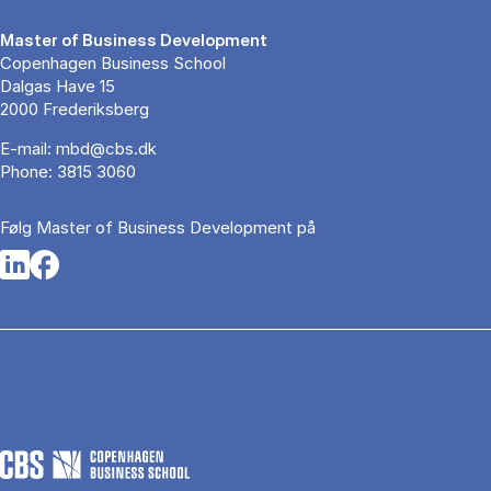
Master of Business Development
Copenhagen Business School
Dalgas Have 15
2000 Frederiksberg
E-mail:
mbd@cbs.dk
Phone:
3815 3060
Følg Master of Business Development på
Opens in a new tab
Opens in a new tab