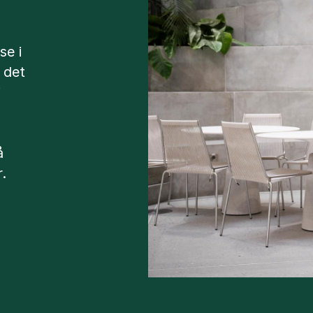
se i
 det
i
å
.