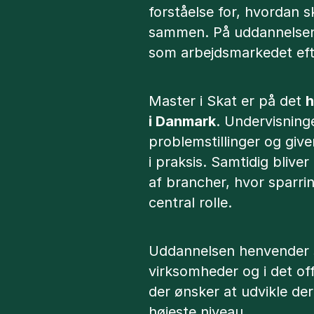
forståelse for, hvordan s
sammen. På uddannelsen
som arbejdsmarkedet eft
Master i Skat er på det
h
i Danmark
. Undervisning
problemstillinger og give
i praksis. Samtidig blive
af brancher, hvor sparri
central rolle.
Uddannelsen henvender si
virksomheder og i det off
der ønsker at udvikle de
højeste niveau.