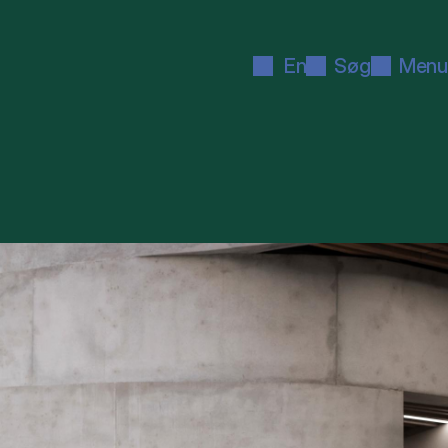
En
Søg
Menu