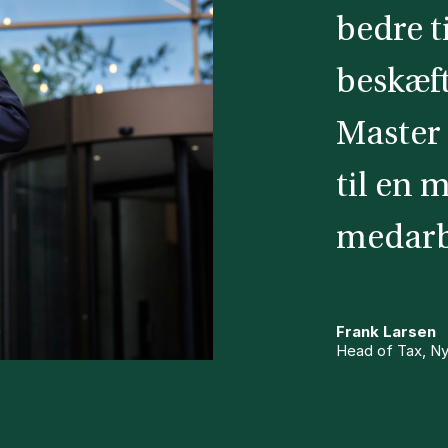
bedre t
beskæf
Master 
til en 
medarb
Frank Larsen
Head of Tax, Ny