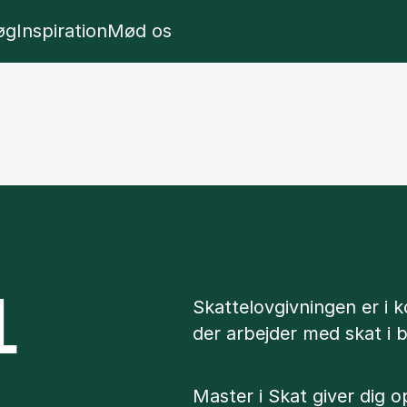
l
w panel
Show panel
Show panel
øg
Inspiration
Mød os
L
Skattelovgivningen er i ko
der arbejder med skat i b
Master i Skat giver dig 