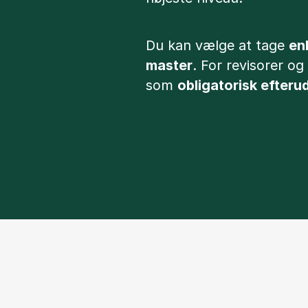
Du kan vælge at tage
en
master
. For revisorer o
som
obligatorisk efter