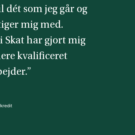
il dét som jeg går og
tiger mig med.
i Skat har gjort mig
mere kvalificeret
ejder.”
kredit