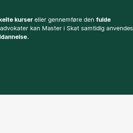
kelte kurser
eller gennemføre den
fulde
g advokater kan Master i Skat samtidig anvendes
uddannelse
.