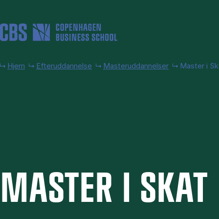
Gå til hovedindhold
Hjem
Efteruddannelse
Masteruddannelser
Master i Sk
MA­STER I SKAT