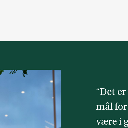
“Det er 
mål for
være i 