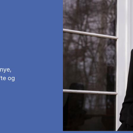
 nye,
fte og