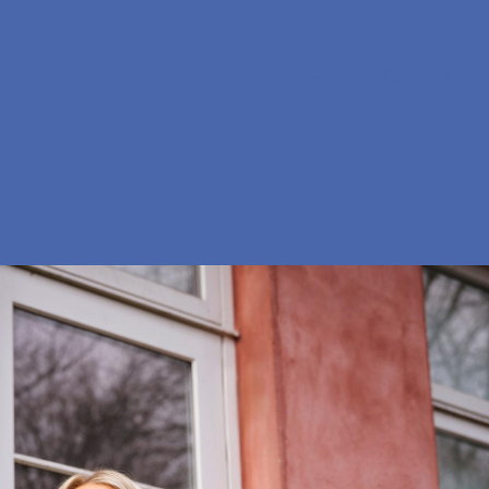
En
Søg
Menu