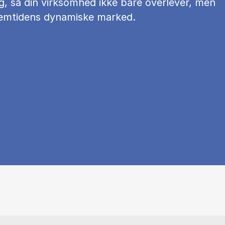
g, så din virksomhed ikke bare overlever, men
fremtidens dynamiske marked.