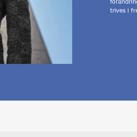
forandrin
trives i 