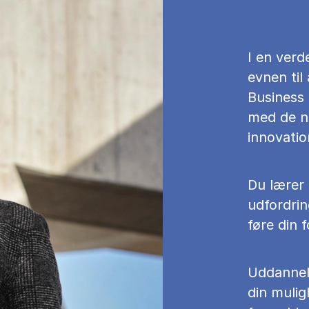
I en verd
evnen til
Business 
med de nø
innovatio
Du lærer 
udfordri
føre din f
Uddannels
din muligh