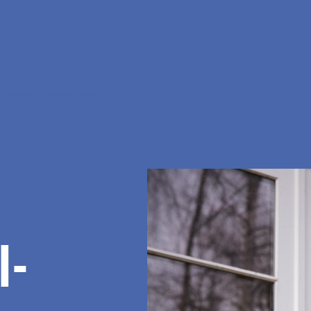
Business Development
I­