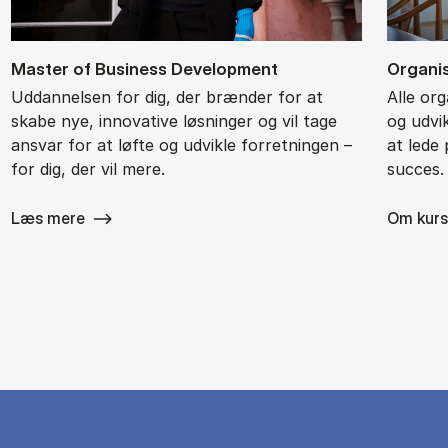
Ma­ster of Bu­si­ness De­ve­l­op­ment
Or­ga­ni
Uddannelsen for dig, der brænder for at
Alle or
skabe nye, innovative løsninger og vil tage
og udvik
ansvar for at løfte og udvikle forretningen –
at lede 
for dig, der vil mere.
succes.
Læs mere
Om kurs