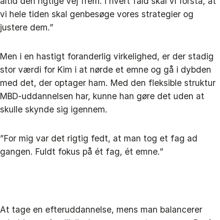
altid den rigtige vej frem. I hvert fald skal vi forstå, at
vi hele tiden skal genbesøge vores strategier og
justere dem.”
Men i en hastigt foranderlig virkelighed, er der stadig
stor værdi for Kim i at nørde et emne og gå i dybden
med det, der optager ham. Med den fleksible struktur
MBD-uddannelsen har, kunne han gøre det uden at
skulle skynde sig igennem.
”For mig var det rigtig fedt, at man tog et fag ad
gangen. Fuldt fokus på ét fag, ét emne.”
At tage en efteruddannelse, mens man balancerer