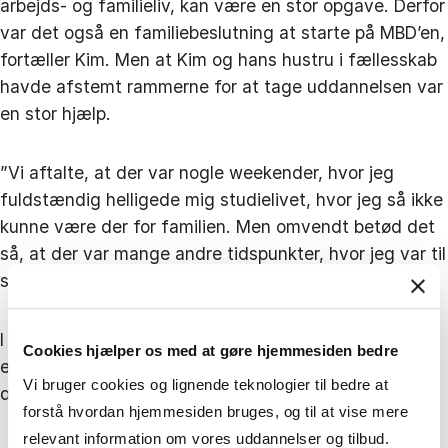
arbejds- og familieliv, kan være en stor opgave. Derfor
var det også en familiebeslutning at starte på MBD’en,
fortæller Kim. Men at Kim og hans hustru i fællesskab
havde afstemt rammerne for at tage uddannelsen var
en stor hjælp.
”Vi aftalte, at der var nogle weekender, hvor jeg
fuldstændig helligede mig studielivet, hvor jeg så ikke
kunne være der for familien. Men omvendt betød det
så, at der var mange andre tidspunkter, hvor jeg var til
stede helt uforstyrret.”
I sidste ende var det nemmere at komme igennem,
Cookies hjælper os med at gøre hjemmesiden bedre
end Kim havde regnet med. ”Jeg synes egentlig ikke,
Vi bruger cookies og lignende teknologier til bedre at
det var så omfattende, som jeg havde forventet.”
forstå hvordan hjemmesiden bruges, og til at vise mere
relevant information om vores uddannelser og tilbud.