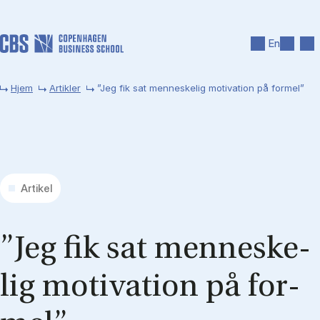
Gå til hovedindhold
Søg
Men
En
Hjem
Artikler
”Jeg fik sat menneskelig motivation på formel”
Artikel
”Jeg fik sat men­ne­ske­
lig mo­ti­va­tion på for­