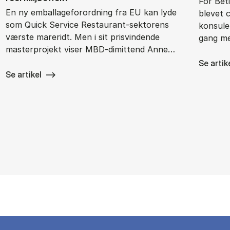
For Bet
En ny emballageforordning fra EU kan lyde
blevet 
som Quick Service Restaurant-sektorens
konsulen
værste mareridt. Men i sit prisvindende
gang me
masterprojekt viser MBD-dimittend Anne…
Se artik
Se artikel