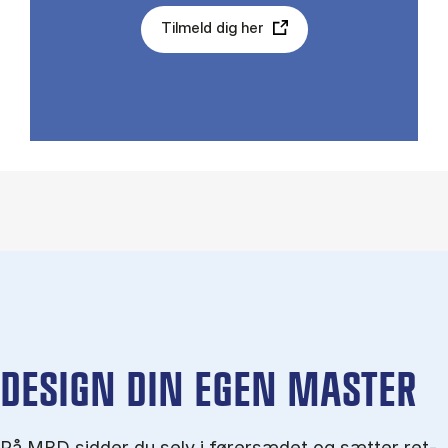
Tilmeld dig her
DESIGN DIN EGEN MASTER
På MBD sid­der du selv i fø­rer­sæ­det og sæt­ter ret­