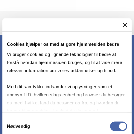
Cookies hjælper os med at gøre hjemmesiden bedre
Vi bruger cookies og lignende teknologier til bedre at
HENT MBD BROCHURE
forstå hvordan hjemmesiden bruges, og til at vise mere
relevant information om vores uddannelser og tilbud.
Hvis du er interesseret i at høre mere om, hvad
kurserne på Master of Business Development
Med dit samtykke indsamler vi oplysninger som et
kan gøre for dig og din organisation, så udfyld
anonymt ID, hvilken slags enhed og browser du besøger
formularen og modtag vores brochure på mail.
os med, hvilket land du besøger os fra, og hvordan du
bruger hjemmesiden. Nogle data deles med
I den mail sender vi dig også en oversigt over
tredjepartsværktøjer, som vi bruger til statistik og
Samtykkevalg
de kurser der aktuelt udbydes, og vi holder dig
Nødvendig
markedsføring. Du bestemmer selv - og kan altid trække
løbende opdateret, når der kommer nye kurser.