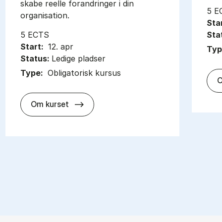
skabe reelle forandringer i din
5 E
organisation.
Sta
5 ECTS
Sta
Start:
12. apr
Typ
Status:
Ledige pladser
Type:
Obligatorisk kursus
O
about
Om kurset