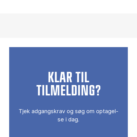
KLAR TIL
TILMELDING?
Tjek ad­gangs­krav og søg om op­ta­gel­
se i dag.