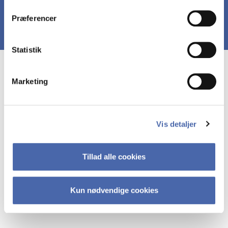
dit samtykke tilbage via knappen nederst til højre.
Præferencer
Statistik
Marketing
Vis detaljer
Tillad alle cookies
Kun nødvendige cookies