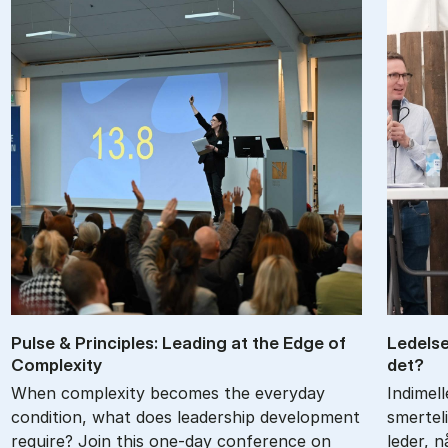
Pul­se & Prin­cip­les: Le­a­ding at the Edge of
Le­del­
Com­ple­xi­ty
det?
When complexity becomes the everyday
Indimel
condition, what does leadership development
smertel
require? Join this one-day conference on
leder, 