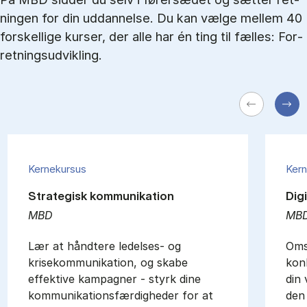
nin­gen for din ud­dan­nel­se. Du kan væl­ge mel­lem 40
for­skel­li­ge kur­ser, der alle har én ting til fæl­les: For­
ret­nings­ud­vik­ling.
Kernekursus
Kern
Strategisk kommunikation
Dig
MBD
MB
Lær at håndtere ledelses- og
Omsæ
krisekommunikation, og skabe
kon
effektive kampagner - styrk dine
din 
kommunikationsfærdigheder for at
den 