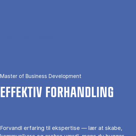
Gå til hovedindhold
Søg
Men
En
Hjem
Effektiv forhandling
Master of Business Development
EF­FEK­TIV FOR­HAND­LING
Forvandl erfaring til ekspertise — lær at skabe,