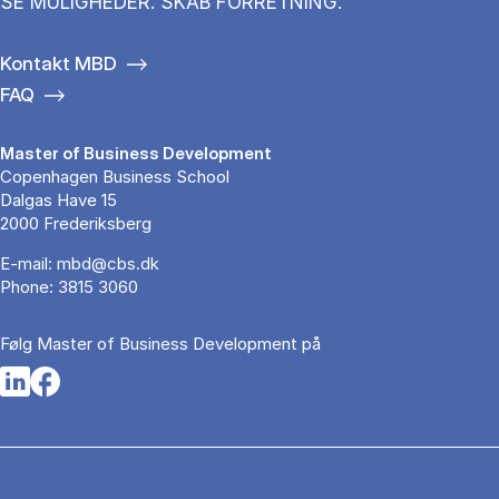
SE MULIGHEDER. SKAB FORRETNING.
Kontakt MBD
FAQ
Master of Business Development
Copenhagen Business School
Dalgas Have 15
2000 Frederiksberg
E-mail:
mbd@cbs.dk
Phone:
3815 3060
Følg Master of Business Development på
Opens in a new tab
Opens in a new tab