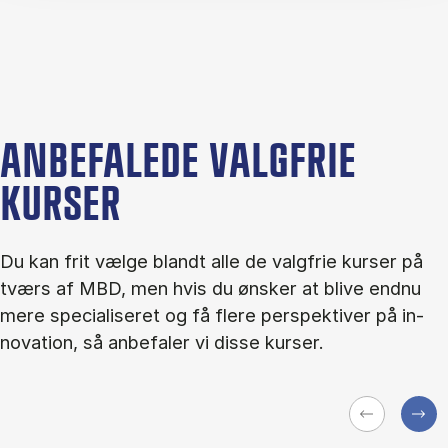
ANBEFALEDE VALGFRIE
KURSER
Du kan frit væl­ge blandt alle de valg­frie kur­ser på
tværs af MBD, men hvis du øn­sker at bli­ve end­nu
mere spe­ci­a­li­se­ret og få fle­re per­spek­ti­ver på in­
nova­tion, så an­be­fa­ler vi dis­se kur­ser.