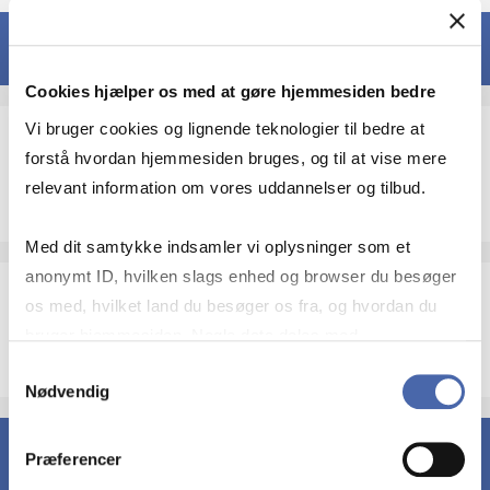
4. semester
Cookies hjælper os med at gøre hjemmesiden bedre
Vi bruger cookies og lignende teknologier til bedre at
Valgfrit kursus 1
forstå hvordan hjemmesiden bruges, og til at vise mere
relevant information om vores uddannelser og tilbud.
ECTS
Med dit samtykke indsamler vi oplysninger som et
anonymt ID, hvilken slags enhed og browser du besøger
os med, hvilket land du besøger os fra, og hvordan du
Valgfrit kursus 2
bruger hjemmesiden. Nogle data deles med
ECTS
tredjepartsværktøjer, som vi bruger til statistik og
Samtykkevalg
Nødvendig
markedsføring. Du bestemmer selv - og kan altid trække
dit samtykke tilbage via knappen nederst til højre.
5. semester
Præferencer