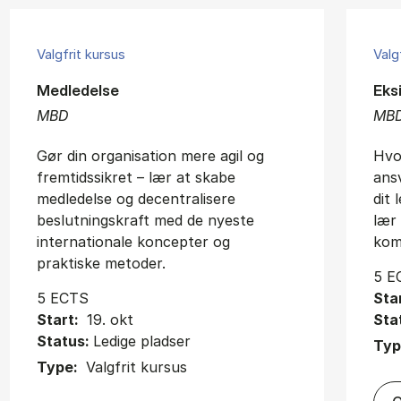
Valgfrit kursus
Valg
Medledelse
Eks
MBD
MB
Gør din organisation mere agil og
Hvo
fremtidssikret – lær at skabe
ansv
medledelse og decentralisere
dit
beslutningskraft med de nyeste
lær
internationale koncepter og
kom
praktiske metoder.
5 E
5 ECTS
Sta
Start:
19. okt
Sta
Status:
Ledige pladser
Typ
Type:
Valgfrit kursus