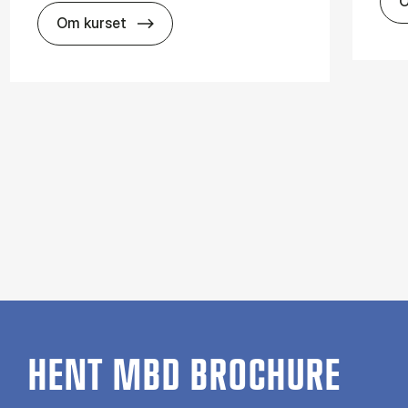
O
about
Om kurset
HENT MBD BROCHURE