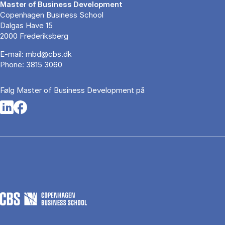
Master of Business Development
Copenhagen Business School
Dalgas Have 15
2000 Frederiksberg
E-mail:
mbd@cbs.dk
Phone:
3815 3060
Følg Master of Business Development på
Opens in a new tab
Opens in a new tab