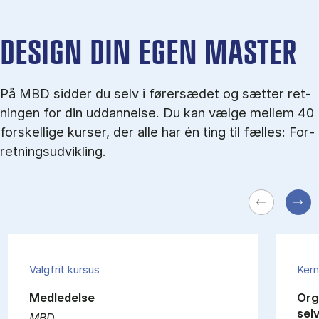
DESIGN DIN EGEN MASTER
På MBD sid­der du selv i fø­rer­sæ­det og sæt­ter ret­
nin­gen for din ud­dan­nel­se. Du kan væl­ge mel­lem 40
for­skel­li­ge kur­ser, der alle har én ting til fæl­les: For­
ret­nings­ud­vik­ling.
Valgfrit kursus
Kern
Medledelse
Org
sel
MBD