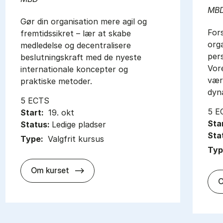
MB
Gør din organisation mere agil og
Fors
fremtidssikret – lær at skabe
org
medledelse og decentralisere
per
beslutningskraft med de nyeste
Vore
internationale koncepter og
værk
praktiske metoder.
dyn
5 ECTS
5 E
Start:
19. okt
Sta
Status:
Ledige pladser
Sta
Type:
Valgfrit kursus
Typ
about
Om kurset
O