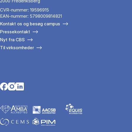
2000 Frederiksberg
CVR-nummer: 19596915
EAN-nummer: 5798009814821
Kontakt os og besøg campus
Pressekontakt
Nyt fra CBS
Til virksomheder
Opens in a new tab
Opens in a new tab
Opens in a new tab