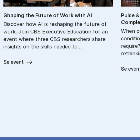
Shap­ing the Fu­ture of Work with AI
Pul­se &
Com­ple­
Discover how AI is reshaping the future of
When c
work. Join CBS Executive Education for an
conditi
event where three CBS researchers share
require
insights on the skills needed to…
rethink
Se event
Se even