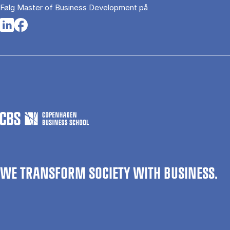
Følg Master of Business Development på
Opens in a new tab
Opens in a new tab
WE TRANSFORM SOCIETY WITH BUSINESS.