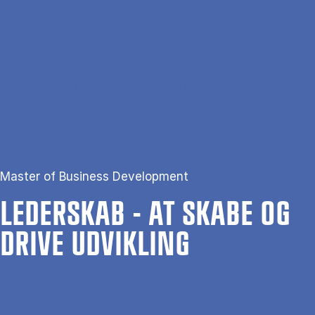
Gå til hovedindhold
Søg
Men
En
Hjem
Lederskab - at skabe og drive udvikling
Master of Business Development
LE­DER­SKAB - AT SKA­BE OG
DRI­VE UD­VIK­LING