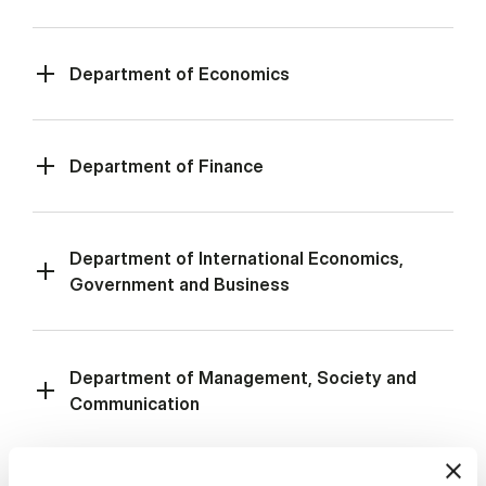
De­part­ment of Eco­no­mi­cs
De­part­ment of Fi­nan­ce
De­part­ment of In­ter­na­tio­nal Eco­no­mi­cs,
Gover­n­ment and Bu­si­ness
De­part­ment of Ma­na­ge­ment, So­cie­ty and
Com­mu­ni­ca­tion