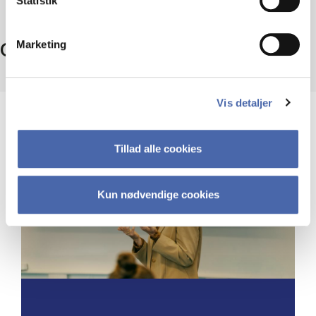
Statistik
Marketing
CBS ph.d.-skole
Vis detaljer
Tillad alle cookies
Kun nødvendige cookies