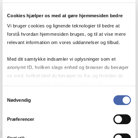
De­part­ment of Mar­ke­ting
Cookies hjælper os med at gøre hjemmesiden bedre
Vi bruger cookies og lignende teknologier til bedre at
De­part­ment of Ope­ra­tions Ma­na­ge­ment
forstå hvordan hjemmesiden bruges, og til at vise mere
relevant information om vores uddannelser og tilbud.
De­part­ment of Or­ga­niza­tion
Med dit samtykke indsamler vi oplysninger som et
anonymt ID, hvilken slags enhed og browser du besøger
os med, hvilket land du besøger os fra, og hvordan du
De­part­ment of Stra­te­gy and In­nova­tion
bruger hjemmesiden. Nogle data deles med
tredjepartsværktøjer, som vi bruger til statistik og
Samtykkevalg
Nødvendig
markedsføring. Du bestemmer selv - og kan altid trække
Centre og Enheder
dit samtykke tilbage via knappen nederst til højre.
Præferencer