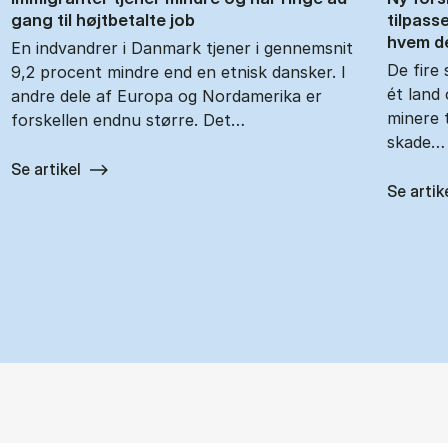
gang til højt­be­tal­te job
til­pas­s
hvem de
En indvandrer i Danmark tjener i gennemsnit
De fire s
9,2 procent mindre end en etnisk dansker. I
ét land 
andre dele af Europa og Nordamerika er
mi­ne­re 
forskellen endnu større. Det…
ska­de…
Se artikel
Se artik