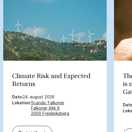
Cli­mate Risk and Ex­pec­ted
The
Re­turns
is
Gat
Dato:
24. august 2026
Lokation:
Scandic Falkoner
Dato
Falkoner Allé 9
Loka
2000 Frederiksberg