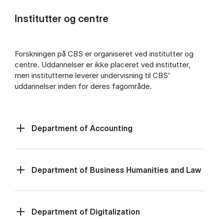
Institutter og centre
Forskningen på CBS er organiseret ved institutter og
centre. Uddannelser er ikke placeret ved institutter,
men institutterne leverer undervisning til CBS’
uddannelser inden for deres fagområde.
De­part­ment of Ac­co­un­ting
De­part­ment of Bu­si­ness Hu­ma­ni­ties and Law
De­part­ment of Di­gi­ta­liza­tion