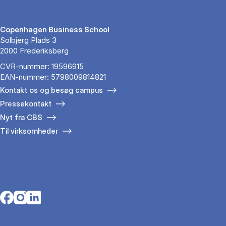
Copenhagen Business School
Solbjerg Plads 3
2000 Frederiksberg
CVR-nummer: 19596915
EAN-nummer: 5798009814821
Kontakt os og besøg campus
Pressekontakt
Nyt fra CBS
Til virksomheder
Opens in a new tab
Opens in a new tab
Opens in a new tab