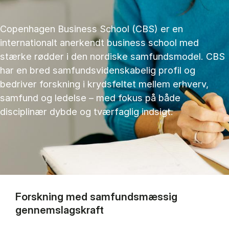
Copenhagen Business School (CBS) er en
internationalt anerkendt business school med
stærke rødder i den nordiske samfundsmodel. CBS
har en bred samfundsvidenskabelig profil og
bedriver forskning i krydsfeltet mellem erhverv,
samfund og ledelse – med fokus på både
disciplinær dybde og tværfaglig indsigt.
Forskning med samfundsmæssig
gennemslagskraft