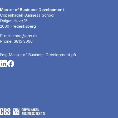
Master of Business Development
Copenhagen Business School
Dalgas Have 15
2000 Frederiksberg
E-mail:
mbd@cbs.dk
Phone:
3815 3060
Følg Master of Business Development på
Opens in a new tab
Opens in a new tab