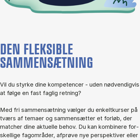
DEN FLEKSIBLE
SAMMENSÆTNING
Vil du styr­ke dine kom­pe­ten­cer - uden nød­ven­dig­vis
at føl­ge en fast fag­lig ret­ning?
Med fri sam­men­sæt­ning væl­ger du en­kelt­kur­ser på
tværs af te­ma­er og sam­men­sæt­ter et for­løb, der
mat­cher dine ak­tu­el­le be­hov. Du kan kom­bi­ne­re for­
skel­li­ge fag­om­rå­der, af­prø­ve nye per­spek­ti­ver el­ler