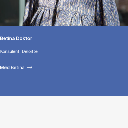
Betina Doktor
Konsulent, Deloitte
Mød Betina