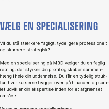
VÆLG EN SPECIALISERING
Vil du stå stær­ke­re fag­ligt, ty­de­li­ge­re pro­fes­sio­nelt
og skar­pe­re stra­te­gisk?
Med en spe­ci­a­li­se­ring på MBD væl­ger du en fag­lig
ret­ning, der styr­ker din pro­fil og ska­ber sam­men­
hæng i hele din ud­dan­nel­se. Du får en ty­de­lig struk­
tur, hvor kur­ser­ne byg­ger oven på hin­an­den og sam­
let ud­vik­ler din eks­per­ti­se in­den for et af­græn­set
om­rå­de.
Vo­res nu­væ­ren­de spe­ci­a­li­se­rin­ger: