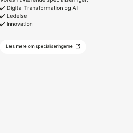
✔️ Di­gi­tal Trans­for­ma­tion og AI
✔️ Le­del­se
✔️ In­nova­tion
Læs mere om specialiseringerne