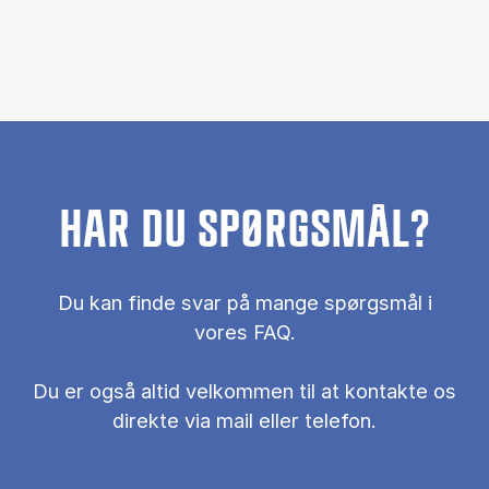
HAR DU SPØRGSMÅL?
Du kan finde svar på mange spørgsmål i
vores FAQ.
Du er også al­tid vel­kom­men til at kon­tak­te os
di­rek­te via mail el­ler te­le­fon.