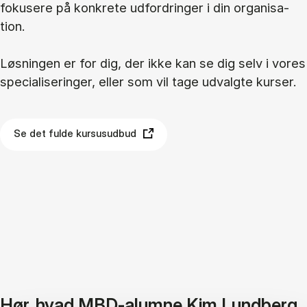
fo­ku­se­re på kon­kre­te ud­for­drin­ger i din or­ga­ni­sa­
tion.
Løs­nin­gen er for dig, der ikke kan se dig selv i vo­res
spe­ci­a­li­se­rin­ger, el­ler som vil tage ud­valg­te kur­ser.
Se det fulde kursusudbud
Hør, hvad MBD-alumne Kim Lundberg