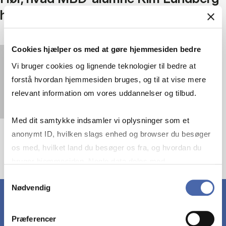
har fået ud af uddannelsen
Cookies hjælper os med at gøre hjemmesiden bedre
You must
accept statistics cookies
to view this
Vi bruger cookies og lignende teknologier til bedre at
video.
forstå hvordan hjemmesiden bruges, og til at vise mere
relevant information om vores uddannelser og tilbud.
Med dit samtykke indsamler vi oplysninger som et
anonymt ID, hvilken slags enhed og browser du besøger
os med, hvilket land du besøger os fra, og hvordan du
bruger hjemmesiden. Nogle data deles med
tredjepartsværktøjer, som vi bruger til statistik og
Samtykkevalg
Nødvendig
markedsføring. Du bestemmer selv - og kan altid trække
dit samtykke tilbage via knappen nederst til højre.
Præferencer