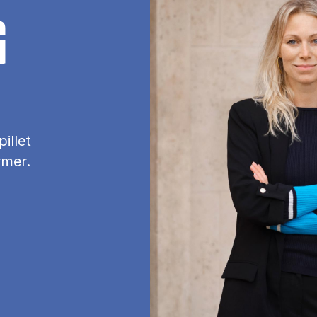
G
illet
rmer.