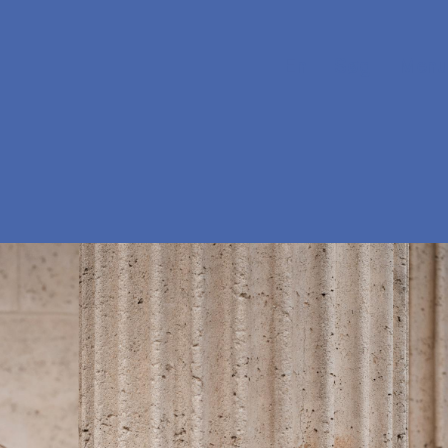
En
Søg
Menu