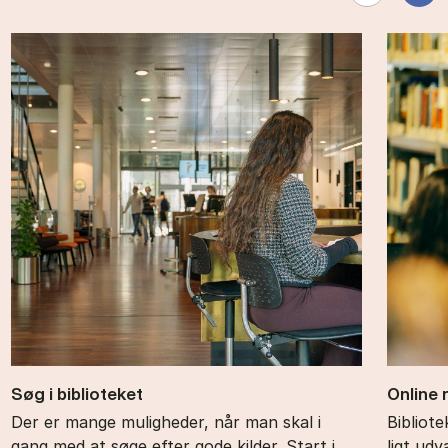
Søg i bi­bli­o­te­ket
On­li­ne
Der er mange muligheder, når man skal i
Bi­bli­o
gang med at søge efter gode kilder. Start i
ligt ud­v