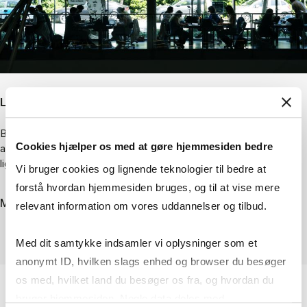
Læsepladser
Bi­bli­o­te­ket er fuld af læ­se­plad­ser og stu­e­e­ta­gen er åben for
Cookies hjælper os med at gøre hjemmesiden bedre
alle. På 1. og 2. sal er plad­ser­ne for­be­holdt stu­de­ren­de på CBS,
ligesom læsesalene på H.V. Nyholms vej og i Dalgas Have.
Vi bruger cookies og lignende teknologier til bedre at
forstå hvordan hjemmesiden bruges, og til at vise mere
Mere om faciliteterne
relevant information om vores uddannelser og tilbud.
Med dit samtykke indsamler vi oplysninger som et
anonymt ID, hvilken slags enhed og browser du besøger
os med, hvilket land du besøger os fra, og hvordan du
bruger hjemmesiden. Nogle data deles med