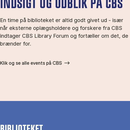
INDSIGT OG UDBLIK PÅ CBS
En time på biblioteket er altid godt givet ud - især
når ek­ster­ne op­lægs­hol­de­re og for­ske­re fra CBS
ind­ta­ger CBS Li­brary Forum og for­tæl­ler om det, de
bræn­der for.
Klik og se alle events på CBS
BIBLIOTEKET