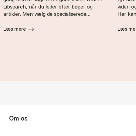
Libsearch, når du leder efter bøger og
vi­den o
artikler. Men vælg de specialiserede…
Her ka
Læs mere
Læs me
Om os