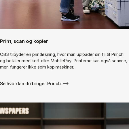
Print, scan og kopier
CBS til­by­der en print­løs­ning, hvor man up­lo­a­der sin fil til Princh
og be­ta­ler med kort el­ler Mo­bile­Pay. Prin­ter­ne kan også scan­ne,
men fun­ge­rer ikke som ko­pi­ma­ski­ner.
Se hvordan du bruger Princh