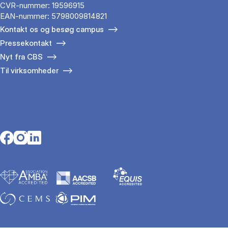
CVR-nummer: 19596915
EAN-nummer: 5798009814821
Kontakt os og besøg campus
Pressekontakt
Nyt fra CBS
Til virksomheder
Opens in a new tab
Opens in a new tab
Opens in a new tab