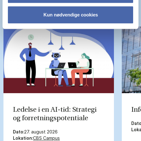
Kun nødvendige cookies
Le­del­se i en AI-tid: Stra­te­gi
In­
og for­ret­nings­po­ten­ti­a­le
Dato
Loka
Dato:
27. august 2026
Lokation:
CBS Campus