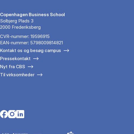
Copenhagen Business School
Solbjerg Plads 3
2000 Frederiksberg
CVR-nummer: 19596915
EAN-nummer: 5798009814821
Kontakt os og besøg campus
Pressekontakt
Nyt fra CBS
Til virksomheder
Opens in a new tab
Opens in a new tab
Opens in a new tab