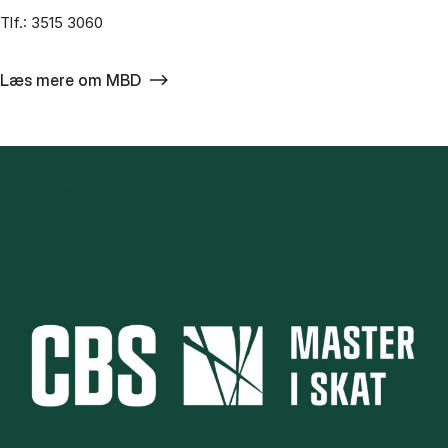
Tlf.: 3515 3060
Læs mere om MBD