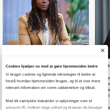
Spæn­din­gen lig­ger gemt i det tvær­fag­li­ge
”Jeg fik
Cookies hjælper os med at gøre hjemmesiden bedre
mel”
Det er et kæmpe plus at have flere
Vi bruger cookies og lignende teknologier til bedre at
Hvordan
redskaber i værktøjskassen til
forstå hvordan hjemmesiden bruges, og til at vise mere
spørgsm
skatteopgaver, fordi skattecompliance er i
relevant information om vores uddannelser og tilbud.
Venture
konstant bevægelse, og det kræver, at man
han i si
altid er…
Med dit samtykke indsamler vi oplysninger som et
Se artik
anonymt ID, hvilken slags enhed og browser du besøger
Se artikel