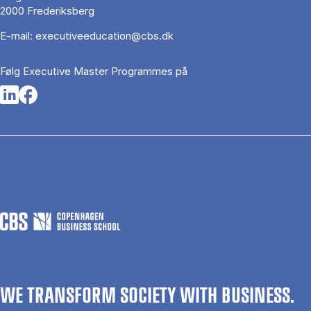
2000 Frederiksberg
E-mail:
executiveeducation@cbs.dk
Følg Executive Master Programmes på
Opens in a new tab
Opens in a new tab
WE TRANSFORM SOCIETY WITH BUSINESS.