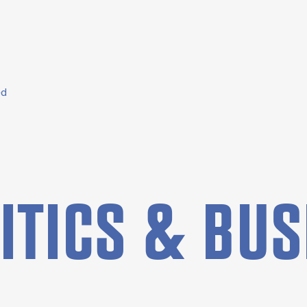
ed
I­TI­CS & BU­