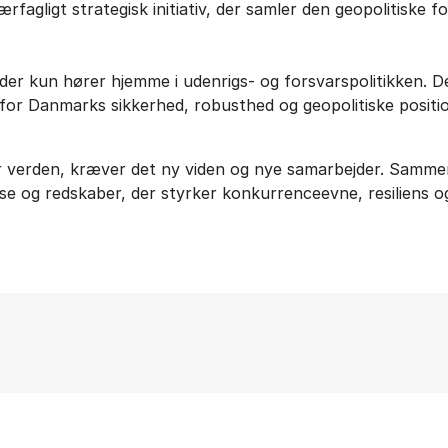
rfagligt strategisk initiativ, der samler den geopolitiske
 der kun hører hjemme i udenrigs- og forsvarspolitikken. D
e for Danmarks sikkerhed, robusthed og geopolitiske positi
er verden, kræver det ny viden og nye samarbejder. Samm
se og redskaber, der styrker konkurrenceevne, resiliens 