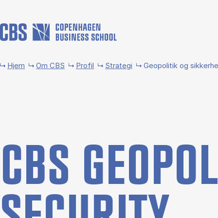
Gå til hovedindhold
Hjem
Om CBS
Profil
Strategi
Geopolitik og sikkerh
CBS GE­OPO­L
SECURI­TY