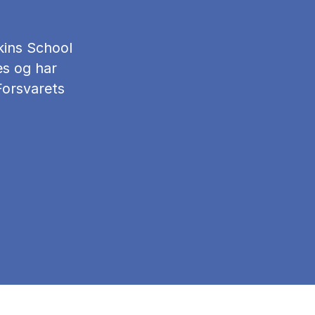
kins School
es og har
 Forsvarets
s