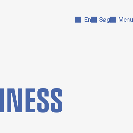
En
Søg
Menu
SI­NESS