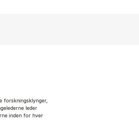
re forskningsklynger,
ngelederne leder
rne inden for hver