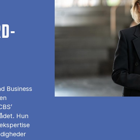
D-
nd Business
sen
 CBS’
rådet. Hun
 ekspertise
ndigheder