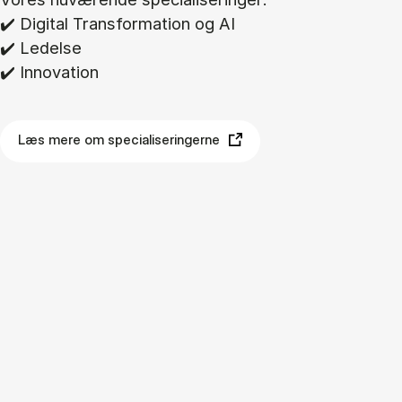
✔️ Di­gi­tal Trans­for­ma­tion og AI
✔️ Le­del­se
✔️ In­nova­tion
Læs mere om specialiseringerne