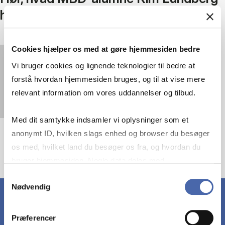
har fået ud af uddannelsen
Cookies hjælper os med at gøre hjemmesiden bedre
You must
accept statistics cookies
to view this
Vi bruger cookies og lignende teknologier til bedre at
video.
forstå hvordan hjemmesiden bruges, og til at vise mere
relevant information om vores uddannelser og tilbud.
Med dit samtykke indsamler vi oplysninger som et
anonymt ID, hvilken slags enhed og browser du besøger
os med, hvilket land du besøger os fra, og hvordan du
bruger hjemmesiden. Nogle data deles med
tredjepartsværktøjer, som vi bruger til statistik og
Samtykkevalg
Nødvendig
markedsføring. Du bestemmer selv - og kan altid trække
dit samtykke tilbage via knappen nederst til højre.
Præferencer