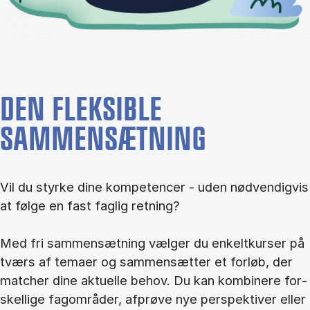
DEN FLEKSIBLE
SAMMENSÆTNING
Vil du styr­ke dine kom­pe­ten­cer - uden nød­ven­dig­vis
at føl­ge en fast fag­lig ret­ning?
Med fri sam­men­sæt­ning væl­ger du en­kelt­kur­ser på
tværs af te­ma­er og sam­men­sæt­ter et for­løb, der
mat­cher dine ak­tu­el­le be­hov. Du kan kom­bi­ne­re for­
skel­li­ge fag­om­rå­der, af­prø­ve nye per­spek­ti­ver el­ler