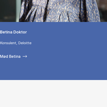
Betina Doktor
Konsulent, Deloitte
Mød Betina