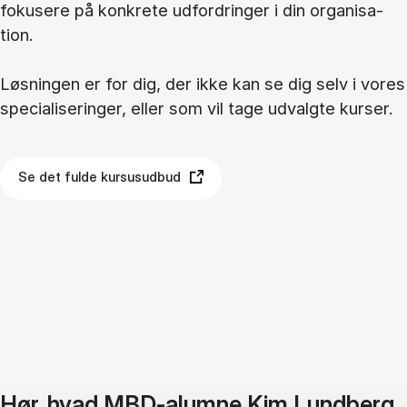
fo­ku­se­re på kon­kre­te ud­for­drin­ger i din or­ga­ni­sa­
tion.
Løs­nin­gen er for dig, der ikke kan se dig selv i vo­res
spe­ci­a­li­se­rin­ger, el­ler som vil tage ud­valg­te kur­ser.
Se det fulde kursusudbud
Hør, hvad MBD-alumne Kim Lundberg