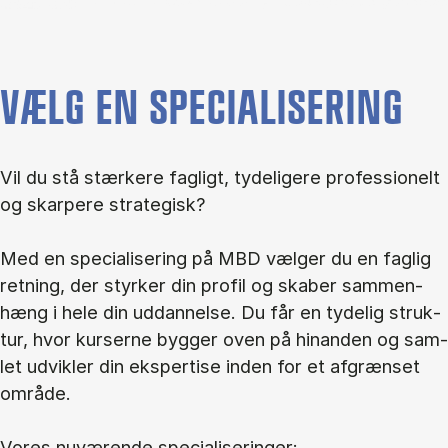
VÆLG EN SPECIALISERING
Vil du stå stær­ke­re fag­ligt, ty­de­li­ge­re pro­fes­sio­nelt
og skar­pe­re stra­te­gisk?
Med en spe­ci­a­li­se­ring på MBD væl­ger du en fag­lig
ret­ning, der styr­ker din pro­fil og ska­ber sam­men­
hæng i hele din ud­dan­nel­se. Du får en ty­de­lig struk­
tur, hvor kur­ser­ne byg­ger oven på hin­an­den og sam­
let ud­vik­ler din eks­per­ti­se in­den for et af­græn­set
om­rå­de.
Vo­res nu­væ­ren­de spe­ci­a­li­se­rin­ger: