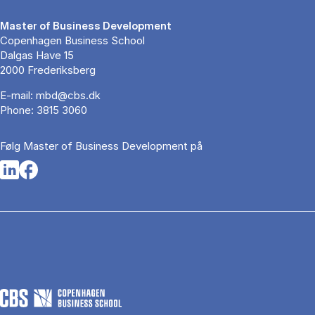
Master of Business Development
Copenhagen Business School
Dalgas Have 15
2000 Frederiksberg
E-mail:
mbd@cbs.dk
Phone:
3815 3060
Følg Master of Business Development på
Opens in a new tab
Opens in a new tab