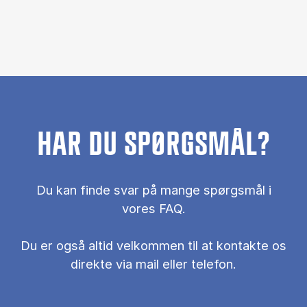
HAR DU SPØRGSMÅL?
Du kan finde svar på mange spørgsmål i
vores FAQ.
Du er også al­tid vel­kom­men til at kon­tak­te os
di­rek­te via mail el­ler te­le­fon.