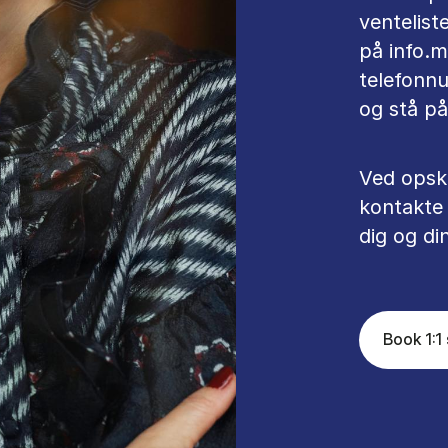
ventelist
på info.
telefonnu
og stå på
Ved opskr
kontakte 
dig og di
Book 1:1