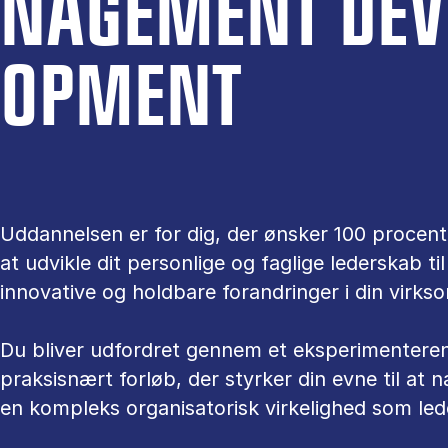
NA­GE­MENT DE­VE
OP­MENT
Uddannelsen er for dig, der ønsker 100 procent
at udvikle dit personlige og faglige lederskab ti
innovative og holdbare forandringer i din virks
Du bliver udfordret gennem et eksperimentere
praksisnært forløb, der styrker din evne til at n
en kompleks organisatorisk virkelighed som led