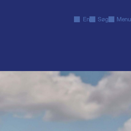
En
Søg
Menu