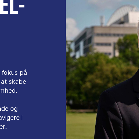
­L­
 fokus på
l at skabe
omhed.
nde og
avigere i
er.