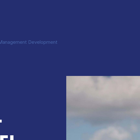
 Management Development
­