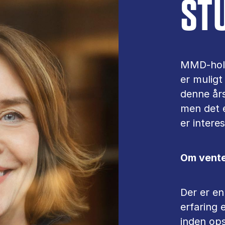
ST
MMD-holde
er muligt
denne års
men det e
er intere
Om vente
Der er en
erfaring e
inden ops