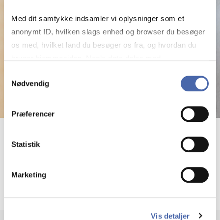
Med dit samtykke indsamler vi oplysninger som et
anonymt ID, hvilken slags enhed og browser du besøger
os med, hvilket land du besøger os fra, og hvordan du
bruger hjemmesiden. Nogle data deles med
tredjepartsværktøjer, som vi bruger til statistik og
Samtykkevalg
Nødvendig
markedsføring. Du bestemmer selv - og kan altid trække
dit samtykke tilbage via knappen nederst til højre.
Præferencer
Jonas Hedman
Statistik
Professor
Marketing
More info
jhe.digi@cbs.dk
Vis detaljer