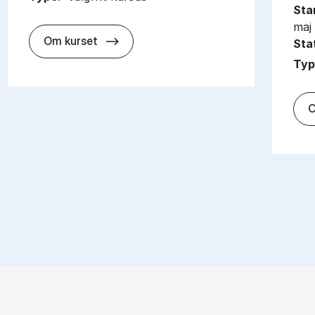
Sta
maj
about
Om kurset
Sta
Typ
O