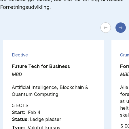
Forretningsudvikling.
Elective
Gru
Future Tech for Business
For
MBD
MB
Artificial Intelligence, Blockchain &
Alle
Quantum Computing
for
at 
5 ECTS
helt
Start:
Feb 4
ska
Status:
Ledige pladser
5 E
Type:
Valgfrit kursus