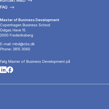
Kontakt MBD
FAQ
Master of Business Development
Copenhagen Business School
Dalgas Have 15
2000 Frederiksberg
E-mail:
mbd@cbs.dk
Phone:
3815 3060
Følg Master of Business Development på
Opens in a new tab
Opens in a new tab