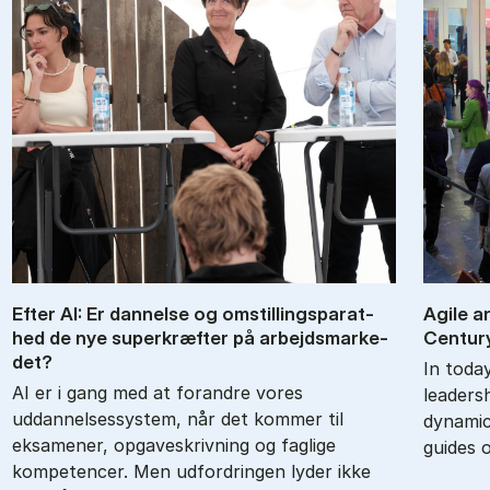
Ef­ter AI: Er dan­nel­se og om­stil­lings­pa­rat­
Agile an
hed de nye su­per­kræf­ter på ar­bejds­mar­ke­
Cen­tur
det?
In toda
AI er i gang med at forandre vores
leadersh
uddannelsessystem, når det kommer til
dynamic
eksamener, opgaveskrivning og faglige
guides 
kompetencer. Men udfordringen lyder ikke