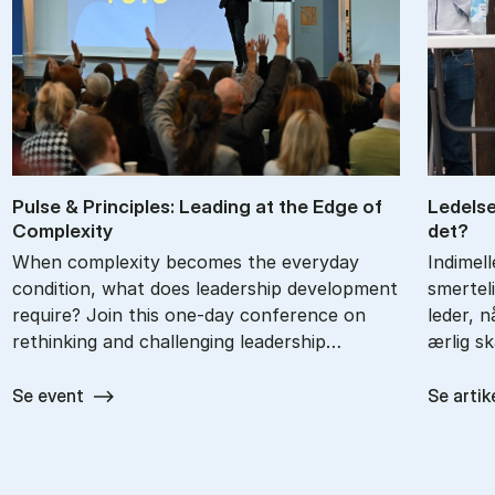
Pul­se & Prin­cip­les: Le­a­ding at the Edge of
Le­del­
Com­ple­xi­ty
det?
When complexity becomes the everyday
Indimel
condition, what does leadership development
smertel
require? Join this one-day conference on
leder, 
rethinking and challenging leadership…
ærlig s
Se event
Se artik