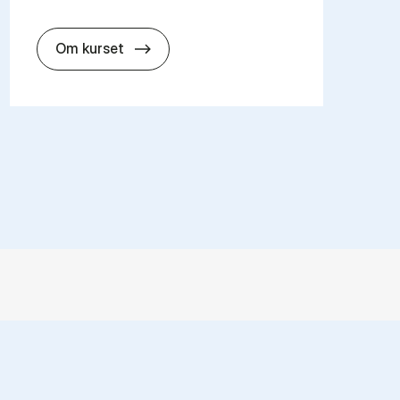
about
Om kurset