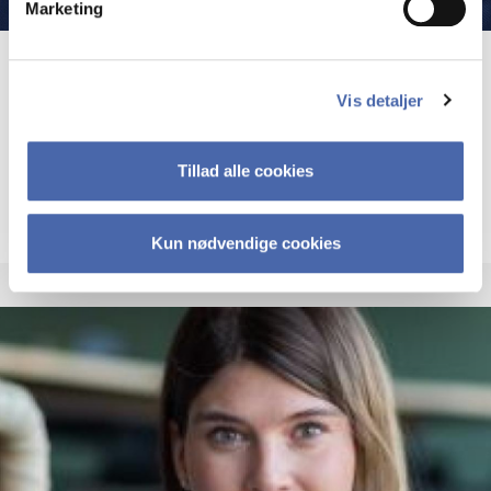
Marketing
Mogens Bjerre
Vis detaljer
Associate Professor
Tillad alle cookies
More info
mb.marktg@cbs.dk
+4538152122
Kun nødvendige cookies