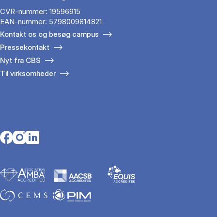
CVR-nummer: 19596915
EAN-nummer: 5798009814821
Kontakt os og besøg campus
Pressekontakt
Nyt fra CBS
Til virksomheder
Opens in a new tab
Opens in a new tab
Opens in a new tab