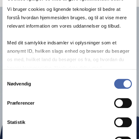
Vi bruger cookies og lignende teknologier til bedre at
forstå hvordan hjemmesiden bruges, og til at vise mere
relevant information om vores uddannelser og tilbud.
Med dit samtykke indsamler vi oplysninger som et
anonymt ID, hvilken slags enhed og browser du besøger
os med, hvilket land du besøger os fra, og hvordan du
bruger hjemmesiden. Nogle data deles med
tredjepartsværktøjer, som vi bruger til statistik og
Samtykkevalg
Nødvendig
markedsføring. Du bestemmer selv - og kan altid trække
dit samtykke tilbage via knappen nederst til højre.
Præferencer
Statistik