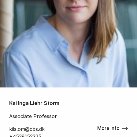
Kai Inga Liehr Storm
Associate Professor
More info
kils.om@cbs.dk
+4538152225