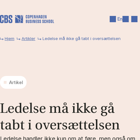
Gå til hovedindhold
Søg
Men
En
Hjem
Artikler
Ledelse må ikke gå tabt i oversættelsen
Artikel
Le­del­se må ikke gå
tabt i over­sæt­tel­sen
Ledelse handler ikke kun om at føre, men også om