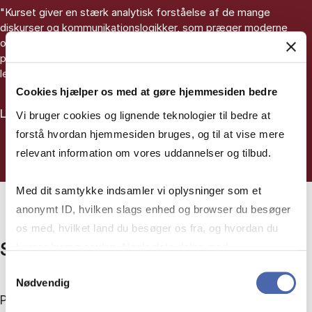
"Kurset giver en stærk analytisk forståelse af de mange
diskurser og kommunikationslogikker, som præger moderne
organisationer. Kurset skærper blikket for ledelse i komplekse,
polyfone organisationer, hvor mening ikke er entydig, og hvor
ledelse skabes i spændingsfelter mellem forskellige rationaler."
Cookies hjælper os med at gøre hjemmesiden bedre
Læs mere
Vi bruger cookies og lignende teknologier til bedre at
forstå hvordan hjemmesiden bruges, og til at vise mere
relevant information om vores uddannelser og tilbud.
Med dit samtykke indsamler vi oplysninger som et
anonymt ID, hvilken slags enhed og browser du besøger
os med, hvilket land du besøger os fra, og hvordan du
Silles uddannelsesforløb
bruger hjemmesiden. Nogle data deles med
tredjepartsværktøjer, som vi bruger til statistik og
Samtykkevalg
Nødvendig
markedsføring. Du bestemmer selv - og kan altid trække
På MPG har du frihed til selv at sammensætte din
dit samtykke tilbage via knappen nederst til højre.