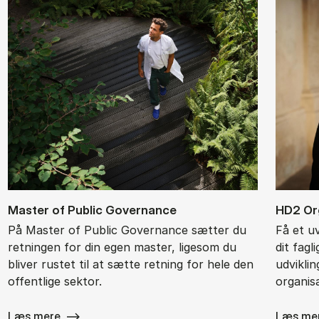
Ma­ster of Pu­blic Gover­nan­ce
HD2 Or­g
På Master of Public Governance sætter du
Få et u
retningen for din egen master, ligesom du
dit fagl
bliver rustet til at sætte retning for hele den
udvikli
offentlige sektor.
organisa
Læs mere
Læs me