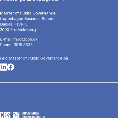
Master of Public Governance
Copenhagen Business School
Dalgas Have 15
2000 Frederiksberg
E-mail:
mpg@cbs.dk
Phone:
3815 3633
Følg Master of Public Governance på
Opens in a new tab
Opens in a new tab