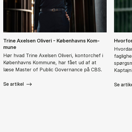
Tri­ne Axel­sen Oli­ve­ri - Kø­ben­havns Kom­
Hvor­for
mu­ne
Hvordan
Hør hvad Trine Axelsen Oliveri, kontorchef i
fagligh
Københavns Kommune, har fået ud af at
spørgsm
læse Master of Public Governance på CBS.
Kaptajn
Se artikel
Se artik