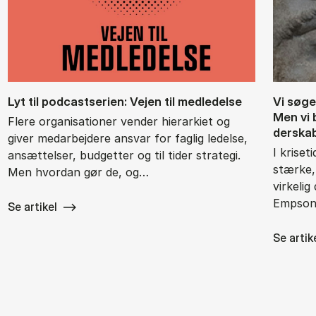
Lyt til po­dcast­se­ri­en: Vej­en til med­le­del­se
Vi sø­ger
Men vi b
Flere organisationer vender hierarkiet og
der­ska
giver medarbejdere ansvar for faglig ledelse,
I kriset
ansættelser, budgetter og til tider strategi.
stærke,
Men hvordan gør de, og…
virkeli
Empson 
Se artikel
Se artik