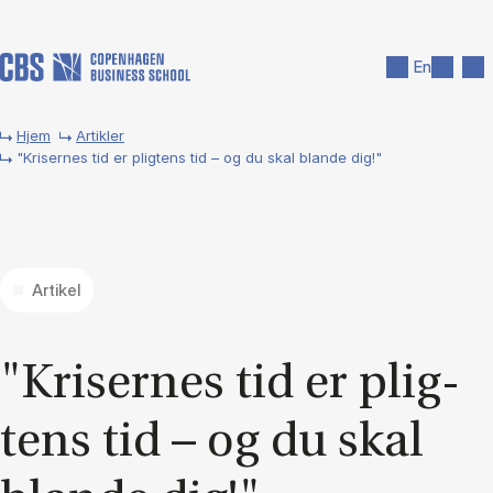
Gå til hovedindhold
Søg
Men
En
Hjem
Artikler
"Krisernes tid er pligtens tid – og du skal blande dig!"
Artikel
"Kri­ser­nes tid er plig­
tens tid – og du skal