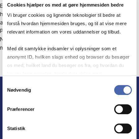
Cookies hjælper os med at gøre hjemmesiden bedre
Europas situation fuldt ud, og de er optaget af,
hvordan vi redder Vestens civilisation, nu hvor ingen
Vi bruger cookies og lignende teknologier til bedre at
andre bekymrer sig om den.
forstå hvordan hjemmesiden bruges, og til at vise mere
Patriotisk lederskab skal funderes i sådanne samtaler.
relevant information om vores uddannelser og tilbud.
Nu har også du læst denne kronik og dermed er du
med i samtalen: ”Lad os arbejde for fædrelandet”.
Med dit samtykke indsamler vi oplysninger som et
anonymt ID, hvilken slags enhed og browser du besøger
os med, hvilket land du besøger os fra, og hvordan du
bruger hjemmesiden. Nogle data deles med
tredjepartsværktøjer, som vi bruger til statistik og
Samtykkevalg
Nødvendig
markedsføring. Du bestemmer selv - og kan altid trække
dit samtykke tilbage via knappen nederst til højre.
LEDELSE I FOKUS
Præferencer
Ved at kombinere erhvervsøkonomi med en
Statistik
dyb forståelse af samfundsmæssige