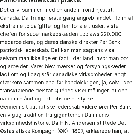
Patriotisk lederskab i praksis
Det er vi sammen med en anden frontlinjestat,
Canada. Da Trump første gang angreb landet i form af
ekstreme toldafgifter og territoriale trusler, viste
chefen for supermarkedskæden Loblaws 220.000
medarbejdere, og deres danske direktør Per Bank,
patriotisk lederskab. Det kan man sagtens vise,
selvom man ikke lige er født i det land, hvor man bor
og arbejder. Varer blev mærket og forsyningskæder
lagt om og i dag står canadiske virksomheder langt
stærkere sammen end før handelskrigen; ja, selv i den
fransktalende delstat Québec viser målinger, at den
nationale ånd og patriotisme er styrket.
Gennem sit patriotiske lederskab viderefører Per Bank
en vigtig tradition fra giganterne i Danmarks
virksomhedshistorie. Da H.N. Andersen stiftede Det
Østasiatiske Kompagni (ØK) i 1897, erklærede han, at