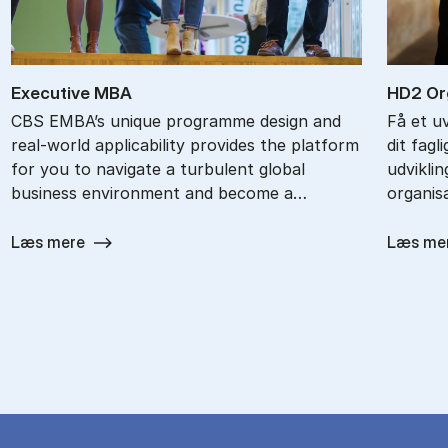
Ex­ec­ut­ive MBA
HD2 Or­g
CBS EMBA’s unique programme design and
Få et u
real-world applicability provides the platform
dit fagl
for you to navigate a turbulent global
udvikli
business environment and become a…
organisa
Læs mere
Læs me