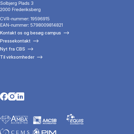
Solbjerg Plads 3
2000 Frederiksberg
CVR-nummer: 19596915
EAN-nummer: 5798009814821
Kontakt os og besøg campus
Pressekontakt
Nyt fra CBS
Til virksomheder
Opens in a new tab
Opens in a new tab
Opens in a new tab