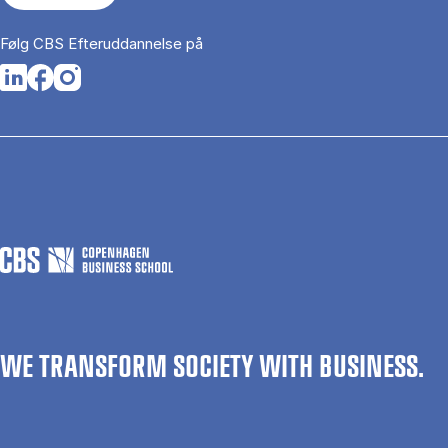
Følg CBS Efteruddannelse på
Opens in a new tab
Opens in a new tab
Opens in a new tab
WE TRANSFORM SOCIETY WITH BUSINESS.