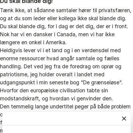
Du skal blande dig!
Tænk ikke, at sådanne samtaler hører til privatsfæren,
og at du som leder eller kollega ikke skal blande dig.
Du skal blande dig, for i dag er det dig, der er i front.
Nok har vi en dansker i Canada, men vi har ikke
længere en onkel i Amerika.
Heldigvis lever vi i et land og i en verdensdel med
enorme ressourcer hvad angår samtale og fælles
handling. Det ved jeg fra de foredrag om oprør og
patriotisme, jeg holder overalt i landet med
udgangspunkt i min seneste bog "De grænseløse".
Hvorfor den europæiske civilisation tabte sin
modstandskraft, og hvordan vi genvinder den.
Den temmelig lange undertitel peger på både problem
og løsning, for de mennesker, jeg møder til
foredragene, udviser en umådelig stærk
modstandskraft. De kender Rigsfællesskabets og