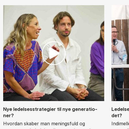
Nye le­del­ses­stra­te­gi­er til nye ge­ne­ra­tio­
Le­del­
ner?
det?
Hvordan skaber man meningsfuld og
Indimel