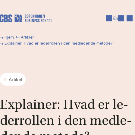
Gå til hovedindhold
Søg
Men
En
Hjem
Artikler
Explainer: Hvad er lederrollen i den medledende metode?
Artikel
Ex­plai­ner: Hvad er le­
der­rol­len i den med­le­