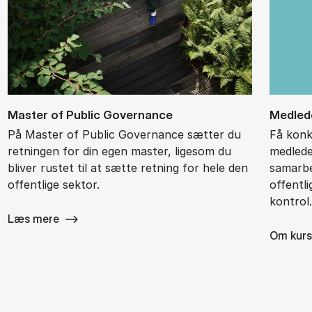
Ma­ster of Pu­blic Gover­nan­ce
Med­le­d
På Master of Public Governance sætter du
Få konk
retningen for din egen master, ligesom du
medledel
bliver rustet til at sætte retning for hele den
samarbe
offentlige sektor.
offentl
kontrol
Læs mere
Om kurs