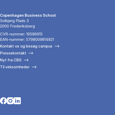
Copenhagen Business School
Solbjerg Plads 3
2000 Frederiksberg
CVR-nummer: 19596915
EAN-nummer: 5798009814821
Kontakt os og besøg campus
Pressekontakt
Nyt fra CBS
Til virksomheder
Opens in a new tab
Opens in a new tab
Opens in a new tab