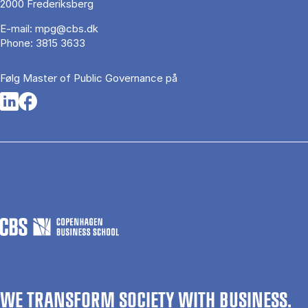
2000 Frederiksberg
E-mail:
mpg@cbs.dk
Phone:
3815 3633
Følg Master of Public Governance på
Opens in a new tab
Opens in a new tab
WE TRANSFORM SOCIETY WITH BUSINESS.