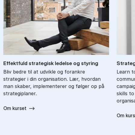
Ef­fekt­fuld stra­te­gisk le­del­se og sty­ring
Stra­teg
Bliv bedre til at udvikle og forankre
Learn t
strategier i din organisation. Lær, hvordan
communi
man skaber, implementerer og følger op på
campaig
strategiplaner.
skills t
organisa
Om kurset
Om kurs