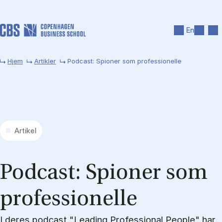
Gå til hovedindhold
Søg
Men
En
Hjem
Artikler
Podcast: Spioner som professionelle
Artikel
Po­dcast: Spio­ner som
pro­fes­sio­nel­le
I deres podcast "Leading Professional People" har