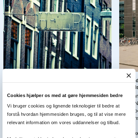
Når top­che­fer græ­der – om psy­ko­lo­gisk
Skul­le 
tryg­hed og fø­lel­ses­mæs­sig le­del­se
ufor­ud­
Følelserne har indtaget arbejdslivet, og
Ja, sva
Cookies hjælper os med at gøre hjemmesiden bedre
topchefer er i dag forpligtede til at tage
Store N
Vi bruger cookies og lignende teknologier til bedre at
højde for medarbejdernes sårbarhed. Men
eksempe
forstå hvordan hjemmesiden bruges, og til at vise mere
forskning viser, at kravet om at…
nutiden
relevant information om vores uddannelser og tilbud.
Se artikel
Se artik