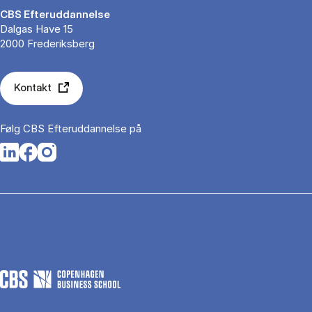
CBS Efteruddannelse
Dalgas Have 15
2000 Frederiksberg
Kontakt
Følg CBS Efteruddannelse på
Opens in a new tab
Opens in a new tab
Opens in a new tab