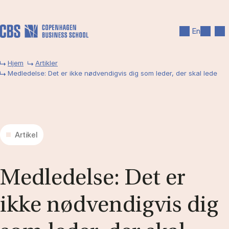
Gå til hovedindhold
Søg
Men
En
Hjem
Artikler
Medledelse: Det er ikke nødvendigvis dig som leder, der skal lede
Artikel
Med­le­del­se: Det er
ikke nød­ven­dig­vis dig