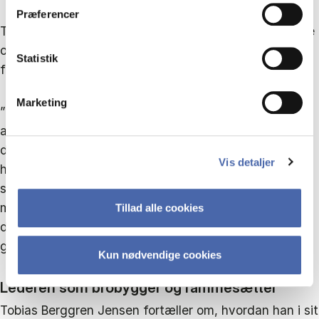
Præferencer
Tobias Berggren Jensen har interviewet medarbejdere
om, om ikke den medledende organisation betyder
Statistik
flere opgaver til dem.
Marketing
”Ingen siger, at de laver færre driftsopgaver eller
arbejder længere tid for at nå også at have tid til
deres nye roller. Det kan være svært at finde ud af,
Vis detaljer
hvordan de får det hele til at gå op. Jeg kan ikke
svare på det, men min hypotese er, at den
medledende organisation formår at løse
Tillad alle cookies
driftsopgaverne på en mere effektiv måde, og det
giver tid til medledelse,” siger han.
Kun nødvendige cookies
Lederen som brobygger og rammesætter
Tobias Berggren Jensen fortæller om, hvordan han i sit