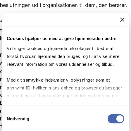
beslutningen ud i organisationen til dem, den berører.
”Det er et ret andet format, end når topledelsen
træffer en beslutning og så melder den ud til alle,”
konstaterer Tobias Berggren Jensen.
Cookies hjælper os med at gøre hjemmesiden bedre
Vi bruger cookies og lignende teknologier til bedre at
De medledende teams, han har undersøgt, kan ikke
forstå hvordan hjemmesiden bruges, og til at vise mere
selv styre løn, men de fordeler ekstra midler i teamet,
relevant information om vores uddannelser og tilbud.
og de har opsat pejlemærker for, hvornår en
medarbejder har fortjent en bonus. For eksempel hvis
Med dit samtykke indsamler vi oplysninger som et
man løfter flere roller. For i de medledende
anonymt ID, hvilken slags enhed og browser du besøger
organisationer bliver rollestrukturer afgørende.
os med, hvilket land du besøger os fra, og hvordan du
Eksempelvis bliver klassiske lederopgaver til roller hos
bruger hjemmesiden. Nogle data deles med
medarbejderne. Det kan være, at teamet selv vælger,
tredjepartsværktøjer, som vi bruger til statistik og
Samtykkevalg
hvem der skal udgøre ansættelsespanelet, når de skal
Nødvendig
markedsføring. Du bestemmer selv - og kan altid trække
finde deres nye kollega.
dit samtykke tilbage via knappen nederst til højre.