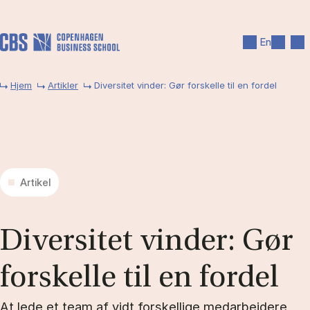
Gå til hovedindhold
Søg
Men
En
Hjem
Artikler
Diversitet vinder: Gør forskelle til en fordel
Artikel
Di­ver­si­tet vin­der: Gør
for­skel­le til en for­del
At lede et team af vidt forskellige medarbejdere