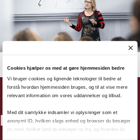
Cookies hjælper os med at gøre hjemmesiden bedre
Vi bruger cookies og lignende teknologier til bedre at
forstå hvordan hjemmesiden bruges, og til at vise mere
relevant information om vores uddannelser og tilbud.
Med dit samtykke indsamler vi oplysninger som et
DET FÅR DU MED MPG
anonymt ID, hvilken slags enhed og browser du besøger
os med, hvilket land du besøger os fra, og hvordan du
bruger hjemmesiden. Nogle data deles med