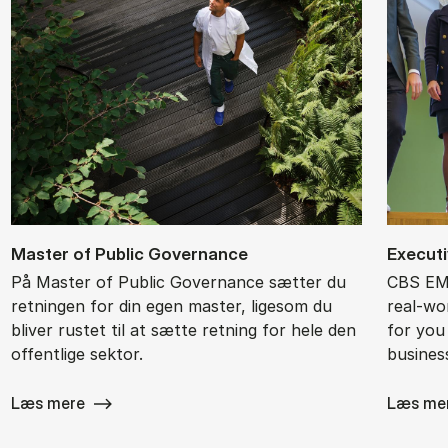
Ma­ster of Pu­blic Gover­nan­ce
Ex­ec­ut
På Master of Public Governance sætter du
CBS EMB
retningen for din egen master, ligesom du
real-wor
bliver rustet til at sætte retning for hele den
for you
offentlige sektor.
busines
Læs mere
Læs me