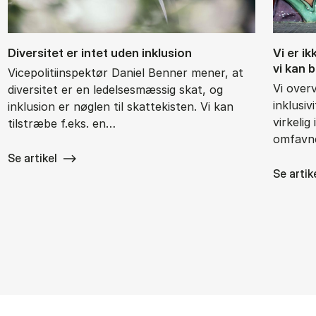
Di­ver­si­tet er in­tet uden in­klu­sion
Vi er ik
vi kan b
Vicepolitiinspektør Daniel Benner mener, at
Vi over
diversitet er en ledelsesmæssig skat, og
inklusiv
inklusion er nøglen til skattekisten. Vi kan
virkelig
tilstræbe f.eks. en…
omfavne
Se artikel
Se artik