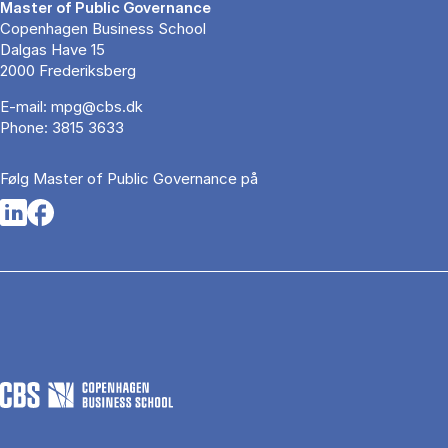
Master of Public Governance
Copenhagen Business School
Dalgas Have 15
2000 Frederiksberg
E-mail:
mpg@cbs.dk
Phone:
3815 3633
Følg Master of Public Governance på
Opens in a new tab
Opens in a new tab