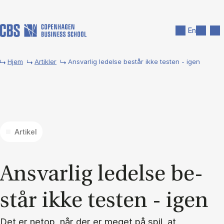
Gå til hovedindhold
Søg
Men
En
Hjem
Artikler
Ansvarlig ledelse består ikke testen - igen
Artikel
An­svar­lig le­del­se be­
står ikke te­sten - igen
Det er netop, når der er meget på spil, at