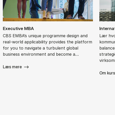
Ex­ec­ut­ive MBA
In­ter­na
CBS EMBA’s unique programme design and
Lær hvo
real-world applicability provides the platform
kommuni
for you to navigate a turbulent global
balance
business environment and become a…
strateg
virksom
Læs mere
Om kurs