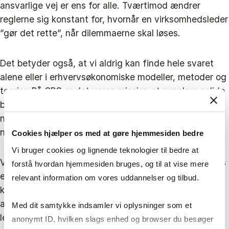
ansvarlige vej er ens for alle. Tværtimod ændrer
reglerne sig konstant for, hvornår en virksomhedsleder
”gør det rette”, når dilemmaerne skal løses.
Det betyder også, at vi aldrig kan finde hele svaret
alene eller i erhvervsøkonomiske modeller, metoder og
teorier. På CBS er det vores mission at supplere solide
business-uddannelser med netværk, refleksion og
nysgerrighed for dansk erhvervslivs reflekterende og
nysgerrige ledere.
Cookies hjælper os med at gøre hjemmesiden bedre
Vi bruger cookies og lignende teknologier til bedre at
Vi insisterer på at tage ansvar for virksomhedslederes
forstå hvordan hjemmesiden bruges, og til at vise mere
evne til at finde løsninger i dilemmaer og skabe
relevant information om vores uddannelser og tilbud.
konkurrenceevne gennem udfordringer. Vi tager
ansvar for, at flere vil interessere sig for ansvarlig
Med dit samtykke indsamler vi oplysninger som et
ledelse – og at skabe interessante tilbud til dem, der
anonymt ID, hvilken slags enhed og browser du besøger