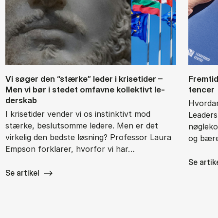
Vi sø­ger den “stær­ke” le­der i kri­se­ti­der –
Frem­ti­
Men vi bør i ste­det om­fav­ne kol­lek­tivt le­
ten­cer
der­skab
Hvordan
I krisetider vender vi os instinktivt mod
Leaders
stærke, beslutsomme ledere. Men er det
nøgleko
virkelig den bedste løsning? Professor Laura
og bære
Empson forklarer, hvorfor vi har…
Se artik
Se artikel