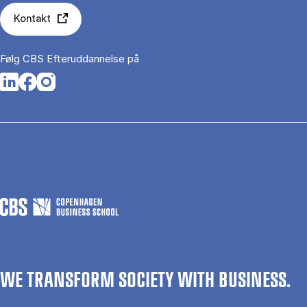
Kontakt
Følg CBS Efteruddannelse på
Opens in a new tab
Opens in a new tab
Opens in a new tab
WE TRANSFORM SOCIETY WITH BUSINESS.