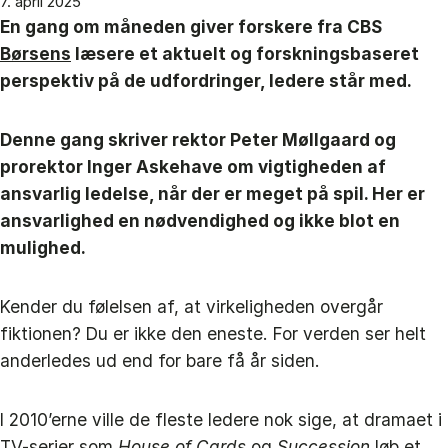
7. april 2025
En gang om måneden giver forskere fra CBS
Børsens
læsere et aktuelt og forskningsbaseret
perspektiv på de udfordringer, ledere står med.
Denne gang skriver rektor Peter Møllgaard og
prorektor Inger Askehave om vigtigheden af
ansvarlig ledelse, når der er meget på spil. Her er
ansvarlighed en nødvendighed og ikke blot en
mulighed.
Kender du følelsen af, at virkeligheden overgår
fiktionen? Du er ikke den eneste. For verden ser helt
anderledes ud end for bare få år siden.
I 2010’erne ville de fleste ledere nok sige, at dramaet i
TV-serier som
House of Cards
og
Succession
løb et