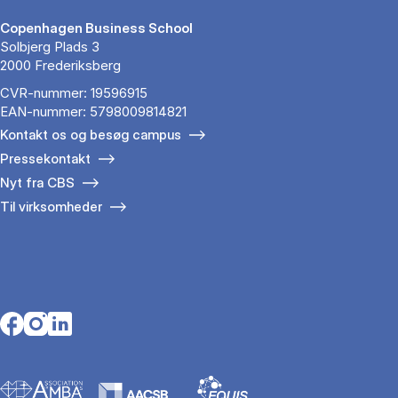
Copenhagen Business School
Solbjerg Plads 3
2000 Frederiksberg
CVR-nummer: 19596915
EAN-nummer: 5798009814821
Kontakt os og besøg campus
Pressekontakt
Nyt fra CBS
Til virksomheder
Opens in a new tab
Opens in a new tab
Opens in a new tab